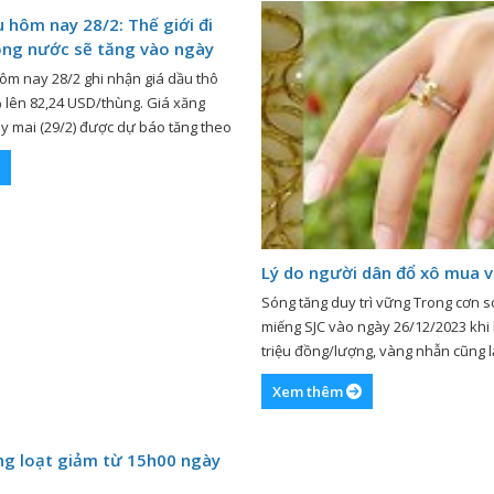
 hôm nay 28/2: Thế giới đi
rong nước sẽ tăng vào ngày
ôm nay 28/2 ghi nhận giá dầu thô
% lên 82,24 USD/thùng. Giá xăng
y mai (29/2) được dự báo tăng theo
iới. Giá xăng dầu hôm nay 28/2 Ghi
gày 28/2 (giờ Việt Nam), giá dầu thô
 lên […]
Lý do người dân đổ xô mua 
Sóng tăng duy trì vững Trong cơn 
miếng SJC vào ngày 26/12/2023 khi 
triệu đồng/lượng, vàng nhẫn cũng l
mốc 64 triệu đồng/lượng. Thế nhưn
Xem thêm
hàng Nhà nước ra thông điệp xem xé
quyền, giá vàng SJC lập tức giảm m
ng loạt giảm từ 15h00 ngày