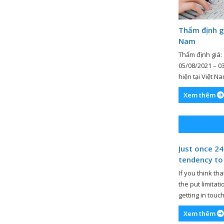
Thẩm định giá
Nam
Thẩm định giá: 
05/08/2021 – 03
hiện tại Việt N
kế hoạch hóa tậ
Xem thêm
trường định hư
thẩm định giá [
Just once 24
tendency to
accessible
If you think t
the put limitat
getting in touc
assistance part
Xem thêm
solutions. Plea