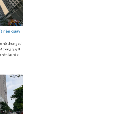
ất nền quay
căn hộ chung cư
 trong quý III
 nền lại có xu
t động sản quý
 thấy, giá […]