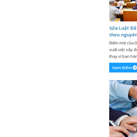
Sửa Luật Đấ
theo nguyên
Điểm mới của Dự
xuất việc xây d
thay vì ban hà
Tiếp tục chươn
Xem thêm
(sáng 1/11), P
bày tờ […]