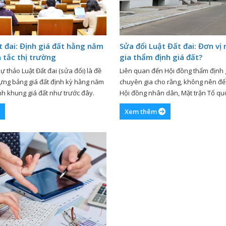
t đai: Định giá đất hằng năm
Sửa đổi Luật Đất đai: Đơn vị
 tắc thị trường
gia thẩm định giá đất?
 thảo Luật Đất đai (sửa đổi) là đề
Liên quan đến Hội đồng thẩm định g
ựng bảng giá đất định kỳ hằng năm
chuyên gia cho rằng, không nên để 
nh khung giá đất như trước đây.
Hội đồng nhân dân, Mặt trận Tổ qu
g trình Kỳ họp 4, Quốc hội khóa XV
vào Hội đồng thẩm định giá đất. Tại
Xem thêm
hó Thủ tướng Lê Văn Thành trình
Dự thảo Luật Đất đai (sửa đổi) với 
thiện chính […]