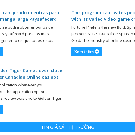
limits once again otherwise get
this style of craft give dozens of 
, this can not […]
bed room […]
 transpirado mientras para
This program captivates peo
 manga larga Paysafecard
with its varied video game c
secure environment, and fr
ad se podra obtener bonos de
Fortune Prefers the new Bold: Spi
advertising also offers
s Paysafecard para los mas
Jackpots & 125 100 % free Spins in
argumento es que todos estos
Gold. The industry of online casin
da estan prohibidos con el fin de
previously-developing, providing a
Xem thêm
ad individuos. Lo cual si se podra
experience for players trying to fo
�a cualquier bono de casino que
https://betandplaycasino.io/pt/ and
rd con el fin de las descargas,
One of the many programs readily 
lden Tiger Comes even close
Yukon Silver stands out because a
er Canadian Online casinos
encouraging […]
pplication Whatever you
out the application options
his review was one to Golden Tiger
eceives more than 550 headings
nthusiastic assortment of studios
ing circle, offering Multiple
at, Chance Facility and only for
TIN GIÁ CẢ THỊ TRƯỜNG
ocess to join up is quick and […]