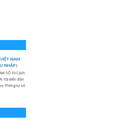
 VIỆT NAM
HU NHẬP)
AM SỐ 10 Cách
N 10) diễn đàn
eo Thông tư số
a Bộ Tài chính)
chỉnh: Tiêu
hực hiện […]