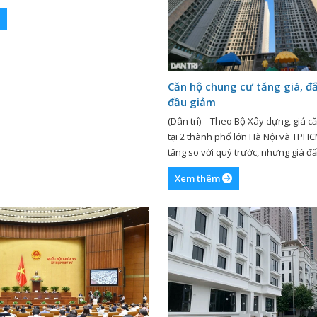
 đến nhiều ngành, lĩnh vực. Dự án
ựng trên nguyên tắc kế thừa, phát
iện những quy […]
Căn hộ chung cư tăng giá, đ
đầu giảm
(Dân trí) – Theo Bộ Xây dựng, giá 
tại 2 thành phố lớn Hà Nội và TPHCM
tăng so với quý trước, nhưng giá đất
hướng giảm. Báo cáo thị trường bấ
Xem thêm
III của Bộ Xây dựng vừa công bố cho