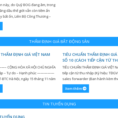
ần này, do Quỹ BOG đang âm, trong
xăng dầu thế giới vẫn còn tiềm ẩn
ây bất ổn, Liên Bộ Công Thương –
 định điều chỉnh linh hoạt công cụ
o đảm giá xăng dầu trong nước
THẨM ĐỊNH GIÁ BẤT ĐỘNG SẢN
 THẨM ĐỊNH GIÁ VIỆT NAM
TIÊU CHUẨN THẨM ĐỊNH GIÁ
SỐ 10 (CÁCH TIẾP CẬN TỪ T
 ——– CỘNG HÒA XÃ HỘI CHỦ NGHĨA
TIÊU CHUẨN THẨM ĐỊNH GIÁ VIỆT N
 lập – Tự do – Hạnh phúc —————
tiếp cận từ thu nhập (Ký hiệu: TĐGV
T-BTC Hà Nội, ngày 15 tháng 11 năm
sales forwarder (Ban hành kèm th
Ư BAN HÀNH TIÊU CHUẨN THẨM
126/2015/TT-BTC ngày 20/8/2015 củ
Xem thêm
NAM SỐ 12 Căn cứ Luật Giá số
I. QUY ĐỊNH CHUNG 1. Phạm vi điều 
gày 20 tháng 6 […]
chuẩn này quy định và hướng dẫn t
TIN TUYỂN DỤNG
 TUYỂN DỤNG