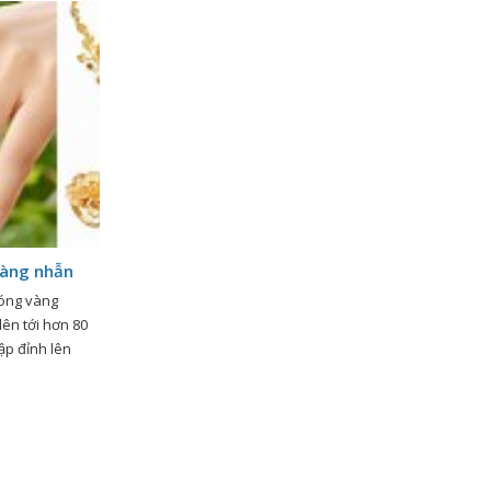
vàng nhẫn
sóng vàng
lên tới hơn 80
ập đỉnh lên
g, sau khi Ngân
t lại việc độc
ạnh […]