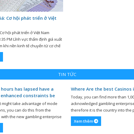
: Cơ hội phát triển ở Việt
Cơ hội phát triển ở Việt Nam
:35 PM Lĩnh vực thẩm định giá xuất
am khi nền kinh tế chuyển từ cơ chế
p trung sang cơ chế kinh tế thị
ớng xã hội chủ nghĩa. Hoạt động
…]
TIN TỨC
 hours has lapsed have a
Where Are the best Casinos i
 enhanced constraints be
Today, you can find more than 1,00
hat might take advantage of mode
acknowledged gambling enterprises
ions, you can do this from the
therefore it is the country into the
h with the new gambling enterprise
of belongings-based gambling ent
Xem thêm
y so you’re able to talk about the
earth. Even if playing isn�t legaliz
se note that if you want to
any county, the latest states whom 