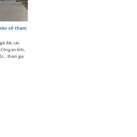
 nào sẽ tham
iá đất, các
Công an tỉnh,
ốc… tham gia
 Hội thảo góp ý
chủ đề: “Hoàn