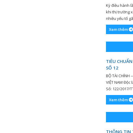
Kỳ điều hành l
khi thị trường 
nhiều yếu tố g
Tài chính quyết
Xem thêm
Quỹ BOG để bả
giảm theo […]
TIÊU CHUẨN
SỐ 12
BỘ TÀI CHÍNH
VIỆT NAM Độc
Số: 122/2017/T
2017 THÔNG T
Xem thêm
ĐỊNH GIÁ VIỆT 
11/2012/QH13 n
THÔNG TIN