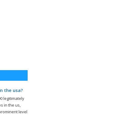
n the usa?
0 legitimately
 in the us,
 prominent level
erprises on
ed in almost
did legalize