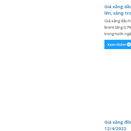
Giá xăng dầu
lên, xăng t
mai (29/2)?
Giá xăng dầu h
Brent tăng 0,7
trong nước ngà
xu hướng thế g
Xem thêm
nhận lúc 7h30 n
Brent tăng 0,7%
Giá xăng đồ
12/4/2022