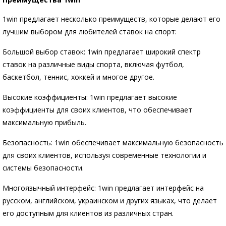
1win предлагает несколько преимуществ, которые делают его
лучшим выбором для любителей ставок на спорт:
Большой выбор ставок: 1win предлагает широкий спектр
ставок на различные виды спорта, включая футбол,
баскетбол, теннис, хоккей и многое другое.
Высокие коэффициенты: 1win предлагает высокие
коэффициенты для своих клиентов, что обеспечивает
максимальную прибыль.
Безопасность: 1win обеспечивает максимальную безопасность
для своих клиентов, используя современные технологии и
системы безопасности.
Многоязычный интерфейс: 1win предлагает интерфейс на
русском, английском, украинском и других языках, что делает
его доступным для клиентов из различных стран.