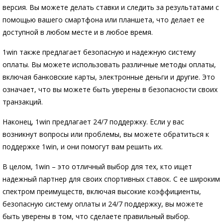
версия. Вы можете делать ставки и следить за результатами с
помощью вашего смартфона или планшета, что делает ее
доступной в любом месте и в любое время.
1win также предлагает безопасную и надежную систему
оплаты. Вы можете использовать различные методы оплаты,
включая банковские карты, электронные деньги и другие. Это
означает, что вы можете быть уверены в безопасности своих
транзакций.
Наконец, 1win предлагает 24/7 поддержку. Если у вас
возникнут вопросы или проблемы, вы можете обратиться к
поддержке 1win, и они помогут вам решить их.
В целом, 1win – это отличный выбор для тех, кто ищет
надежный партнер для своих спортивных ставок. С ее широким
спектром преимуществ, включая высокие коэффициенты,
безопасную систему оплаты и 24/7 поддержку, вы можете
быть уверены в том, что сделаете правильный выбор.