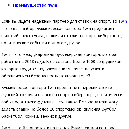
Преимущества 1win
Если вы ищете надежный партнер для ставок на спорт, то
1win
– это ваш выбор. Букмекерская контора 1win предлагает
широкий спектр услуг, включая ставки на спорт, киберспорт,
политические события и многое другое.
1win – это международная букмекерская контора, которая
работает с 2018 года. В ее составе более 1000 сотрудников,
которые трудятся над улучшением качества услуг и
обеспечением безопасности пользователей.
Букмекерская контора 1win предлагает широкий спектр
функций, включая ставки на спорт, киберспорт, политические
события, а также функцию live-ставок. Пользователи могут
делать ставки на более 20 спортсменов, включая футбол,
баскетбол, хоккей, теннис и другие.
1win – это безопасная и надежная букмекерская контора,