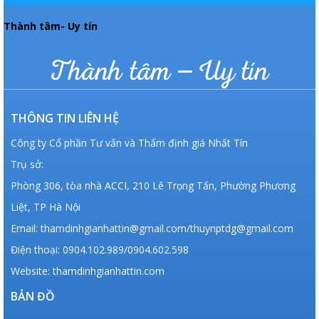
Thành tâm- Uy tín
Thành tâm – Uy tín
THÔNG TIN LIÊN HỆ
Công ty Cổ phần Tư vấn và Thẩm định giá Nhất Tín
Trụ sở:
Phòng 306, tòa nhà ACCI, 210 Lê Trọng Tấn, Phường Phương
Liệt, TP Hà Nội
Email: thamdinhgianhattin@gmail.com/thuynptdg@gmail.com
Điện thoại: 0904.102.989/0904.602.598
Website: thamdinhgianhattin.com
BẢN ĐỒ