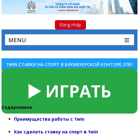
Đăng nhập
MENU
1WIN СТАВКИ НА СПОРТ В БУКМЕКЕРСКОЙ КОНТОРЕ.3781
1win — ставки на спорт в букмекерской конторе
▶️ ИГРАТЬ
Содержимое
Преимущества работы с 1win
Как сделать ставку на спорт в 1win