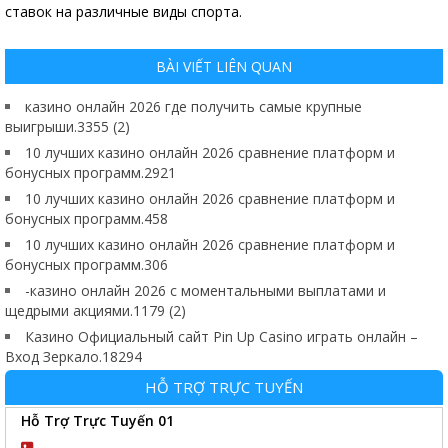
ставок на различные виды спорта.
BÀI VIẾT LIÊN QUAN
казино онлайн 2026 где получить самые крупные
выигрыши.3355 (2)
10 лучших казино онлайн 2026 сравнение платформ и
бонусных программ.2921
10 лучших казино онлайн 2026 сравнение платформ и
бонусных программ.458
10 лучших казино онлайн 2026 сравнение платформ и
бонусных программ.306
-казино онлайн 2026 с моментальными выплатами и
щедрыми акциями.1179 (2)
Казино Официальный сайт Pin Up Casino играть онлайн –
Вход Зеркало.18294
HỖ TRỢ TRỰC TUYẾN
Hỗ Trợ Trực Tuyến 01
0904102989