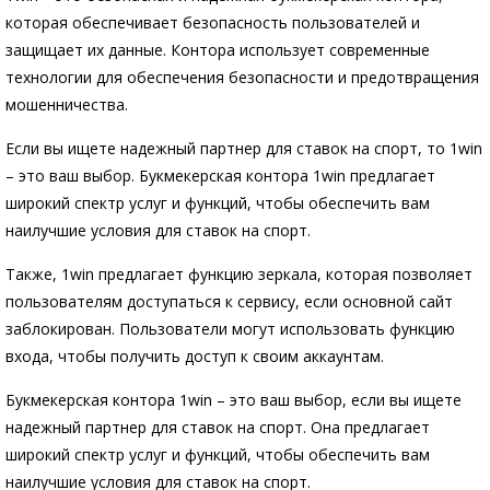
которая обеспечивает безопасность пользователей и
защищает их данные. Контора использует современные
технологии для обеспечения безопасности и предотвращения
мошенничества.
Если вы ищете надежный партнер для ставок на спорт, то 1win
– это ваш выбор. Букмекерская контора 1win предлагает
широкий спектр услуг и функций, чтобы обеспечить вам
наилучшие условия для ставок на спорт.
Также, 1win предлагает функцию зеркала, которая позволяет
пользователям доступаться к сервису, если основной сайт
заблокирован. Пользователи могут использовать функцию
входа, чтобы получить доступ к своим аккаунтам.
Букмекерская контора 1win – это ваш выбор, если вы ищете
надежный партнер для ставок на спорт. Она предлагает
широкий спектр услуг и функций, чтобы обеспечить вам
наилучшие условия для ставок на спорт.