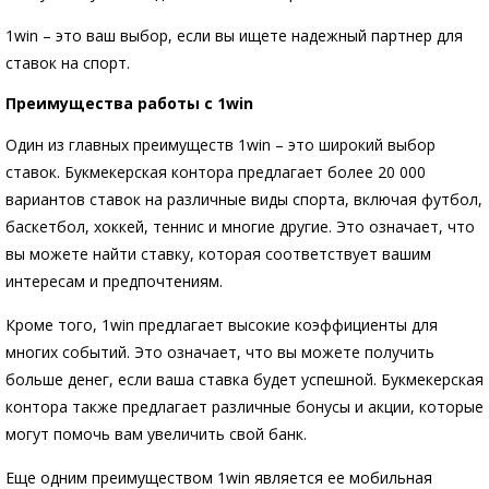
1win – это ваш выбор, если вы ищете надежный партнер для
ставок на спорт.
Преимущества работы с 1win
Один из главных преимуществ 1win – это широкий выбор
ставок. Букмекерская контора предлагает более 20 000
вариантов ставок на различные виды спорта, включая футбол,
баскетбол, хоккей, теннис и многие другие. Это означает, что
вы можете найти ставку, которая соответствует вашим
интересам и предпочтениям.
Кроме того, 1win предлагает высокие коэффициенты для
многих событий. Это означает, что вы можете получить
больше денег, если ваша ставка будет успешной. Букмекерская
контора также предлагает различные бонусы и акции, которые
могут помочь вам увеличить свой банк.
Еще одним преимуществом 1win является ее мобильная