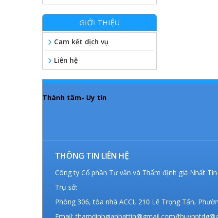
GIỚI THIỆU
Cam kết dịch vụ
Liên hệ
Thành tâm- Uy tín
THÔNG TIN LIÊN HỆ
Công ty Cổ phần Tư vấn và Thẩm định giá Nhất Tín
Trụ sở:
Phòng 306, tòa nhà ACCI, 210 Lê Trọng Tấn, Phườ
Email: thamdinhgianhattin@gmail.com/thuynptdg@