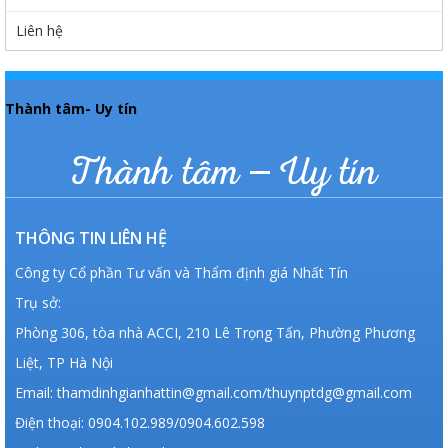
Liên hệ
Thành tâm- Uy tín
Thành tâm – Uy tín
THÔNG TIN LIÊN HỆ
Công ty Cổ phần Tư vấn và Thẩm định giá Nhất Tín
Trụ sở:
Phòng 306, tòa nhà ACCI, 210 Lê Trọng Tấn, Phường Phương
Liệt, TP Hà Nội
Email: thamdinhgianhattin@gmail.com/thuynptdg@gmail.com
Điện thoại: 0904.102.989/0904.602.598