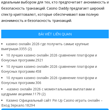
идеальным выбором для тех, кто предпочитает анонимность и
безопасность транзакций. Casino Daddy предлагает широкий
спектр криптовалют, которые обеспечивают вам полную
анонимность и безопасность транзакций.
BÀI VIẾT LIÊN QUAN
казино онлайн 2026 где получить самые крупные
выигрыши.3355 (2)
10 лучших казино онлайн 2026 сравнение платформ и
бонусных программ.2921
10 лучших казино онлайн 2026 сравнение платформ и
бонусных программ.458
10 лучших казино онлайн 2026 сравнение платформ и
бонусных программ.306
-казино онлайн 2026 с моментальными выплатами и
щедрыми акциями.1179 (2)
Казино Официальный сайт Pin Up Casino играть онлайн –
Вход Зеркало.18294