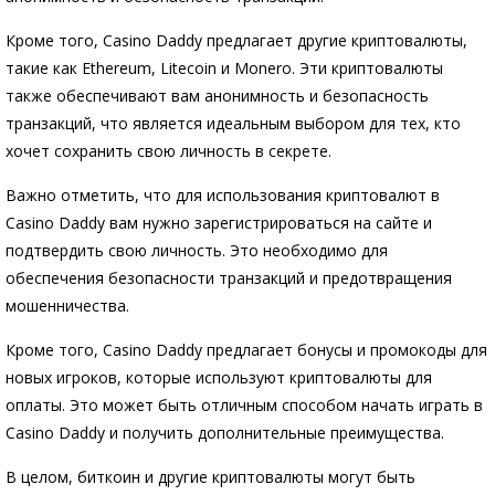
Кроме того, Casino Daddy предлагает другие криптовалюты,
такие как Ethereum, Litecoin и Monero. Эти криптовалюты
также обеспечивают вам анонимность и безопасность
транзакций, что является идеальным выбором для тех, кто
хочет сохранить свою личность в секрете.
Важно отметить, что для использования криптовалют в
Casino Daddy вам нужно зарегистрироваться на сайте и
подтвердить свою личность. Это необходимо для
обеспечения безопасности транзакций и предотвращения
мошенничества.
Кроме того, Casino Daddy предлагает бонусы и промокоды для
новых игроков, которые используют криптовалюты для
оплаты. Это может быть отличным способом начать играть в
Casino Daddy и получить дополнительные преимущества.
В целом, биткоин и другие криптовалюты могут быть