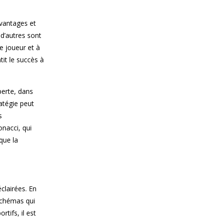
avantages et
 d’autres sont
de joueur et à
tit le succès à
perte, dans
atégie peut
s
onacci, qui
que la
clairées. En
 schémas qui
tifs, il est