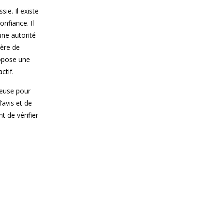
ie. Il existe
nfiance. Il
une autorité
ière de
ropose une
ctif.
ieuse pour
’avis et de
t de vérifier