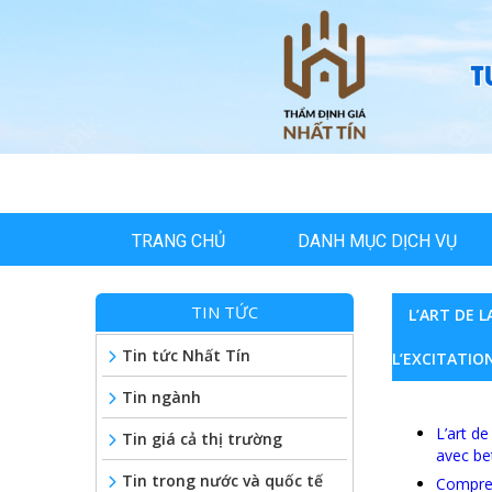
TRANG CHỦ
DANH MỤC DỊCH VỤ
TIN TỨC
L’ART DE 
Tin tức Nhất Tín
L’EXCITATION
Tin ngành
L’art de
Tin giá cả thị trường
avec bet
Tin trong nước và quốc tế
Compre