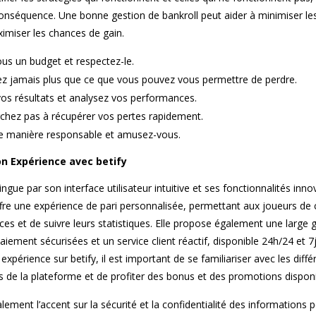
conséquence. Une bonne gestion de bankroll peut aider à minimiser le
ximiser les chances de gain.
ous un budget et respectez-le.
z jamais plus que ce que vous pouvez vous permettre de perdre.
vos résultats et analysez vos performances.
chez pas à récupérer vos pertes rapidement.
e manière responsable et amusez-vous.
n Expérience avec betify
ingue par son interface utilisateur intuitive et ses fonctionnalités inn
fre une expérience de pari personnalisée, permettant aux joueurs de 
nces et de suivre leurs statistiques. Elle propose également une larg
aiement sécurisées et un service client réactif, disponible 24h/24 et 7
expérience sur betify, il est important de se familiariser avec les diffé
s de la plateforme et de profiter des bonus et des promotions disponi
lement l’accent sur la sécurité et la confidentialité des informations 