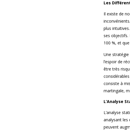
Les Différen
Il existe de 
inconvénients.
plus intuitive
ses objectifs.
100 %, et que 
Une stratégie 
l’espoir de ré
être très risq
considérables 
consiste à mis
martingale, ma
L’Analyse St
L’analyse stat
analysant les 
peuvent augme