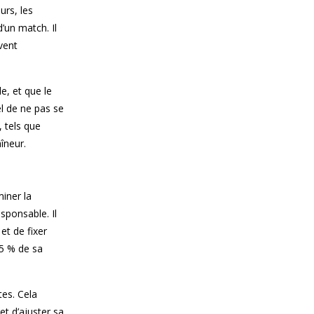
urs, les
’un match. Il
vent
le, et que le
el de ne pas se
 tels que
îneur.
miner la
sponsable. Il
et de fixer
 5 % de sa
tes. Cela
et d’ajuster sa