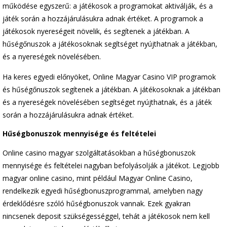
működése egyszerű: a játékosok a programokat aktiválják, és a
játék során a hozzájárulásukra adnak értéket. A programok a
játékosok nyereségeit növelik, és segítenek a játékban. A
hűségőnuszok a játékosoknak segítséget nyújthatnak a játékban,
és a nyereségek növelésében.
Ha keres egyedi előnyöket, Online Magyar Casino VIP programok
és hűségőnuszok segítenek a játékban. A játékosoknak a játékban
és a nyereségek növelésében segítséget nyújthatnak, és a játék
során a hozzájárulásukra adnak értéket.
Hűségbonuszok mennyisége és feltételei
Online casino magyar szolgáltatásokban a hűségbonuszok
mennyisége és feltételei nagyban befolyásolják a játékot. Legjobb
magyar online casino, mint például Magyar Online Casino,
rendelkezik egyedi hűségbonuszprogrammal, amelyben nagy
érdeklődésre szóló hűségbonuszok vannak. Ezek gyakran
nincsenek deposit szükségességgel, tehát a játékosok nem kell