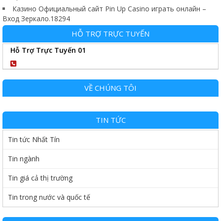
Казино Официальный сайт Pin Up Casino играть онлайн –
Вход Зеркало.18294
HỖ TRỢ TRỰC TUYẾN
Hỗ Trợ Trực Tuyến 01
0904102989
VỀ CHÚNG TÔI
TIN TỨC
Tin tức Nhất Tín
Tin ngành
Tin giá cả thị trường
Tin trong nước và quốc tế