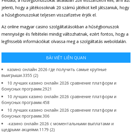
Például, a hűségbonuszokat általában 20x visszafizetni kell, ami azt
jelenti, hogy a játékosoknak 20 számú játékot kell játszaniuk, hogy
a hűségbonuszokat teljesen visszafizetve érjék el.
Az online magyar casino szolgáltatásokban a hűségbonuszok
mennyisége és feltételei mindig változhatnak, ezért fontos, hogy a
legfrissebb információkat olvassa meg a szolgáltatás weboldalán.
BÀI VIẾT LIÊN QUAN
казино онлайн 2026 где получить самые крупные
выигрыши.3355 (2)
10 лучших казино онлайн 2026 сравнение платформ и
бонусных программ.2921
10 лучших казино онлайн 2026 сравнение платформ и
бонусных программ.458
10 лучших казино онлайн 2026 сравнение платформ и
бонусных программ.306
-казино онлайн 2026 с моментальными выплатами и
щедрыми акциями.1179 (2)