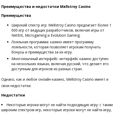
Преимущества и недостатки Mellstroy Casino
Преимущества
Широкий спектр игр: Mellstroy Casino предлагает более 1
000 игр от ведущих разработчиков, включая игры от
NetEnt, Microgaming и Evolution Gaming.
Лояльная программа: казино имеет программу
лояльности, которая позволяет игрокам получать
бонусы и преимущества за их игру.
Многоязычный интерфейс: интерфейс казино доступен
на нескольких языках, включая русский, что делает его
доступным для игроков из разных стран.
Однако, как и любое онлайн-казино, Mellstroy Casino имеет и
свои недостатки.
Недостатки
Некоторые игроки могут не найти подходящую игру: с таким
широким спектром игр, некоторые игроки могут не найти игру,