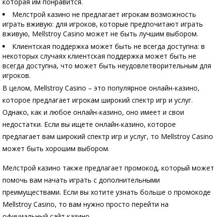
которая им понравится.
Мелстрой казино не предлагает игрокам возможность
играть вживую: для игроков, которые предпочитают играть
вживую, Mellstroy Casino может не быть лучшим выбором.
Клиентская поддержка может быть не всегда доступна: в
некоторых случаях клиентская поддержка может быть не
всегда доступна, что может быть неудовлетворительным для
игроков.
В целом, Mellstroy Casino – это популярное онлайн-казино,
которое предлагает игрокам широкий спектр игр и услуг.
Однако, как и любое онлайн-казино, оно имеет и свои
недостатки. Если вы ищете онлайн-казино, которое
предлагает вам широкий спектр игр и услуг, то Mellstroy Casino
может быть хорошим выбором.
Мелстрой казино также предлагает промокод, который может
помочь вам начать играть с дополнительными
преимуществами. Если вы хотите узнать больше о промокоде
Mellstroy Casino, то вам нужно просто перейти на
официальный сайт казино.