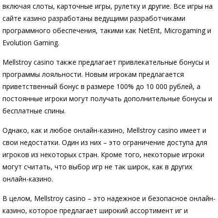
включая слоты, карточные игры, рулетку и другие. Все игры на
сайте казино разработаны ведущими разработчиками
программного обеспечения, такими как NetEnt, Microgaming и
Evolution Gaming.
Мellstroy casino также предлагает привлекательные бонусы и
программы лояльности. Новым игрокам предлагается
приветственный бонус в размере 100% до 10 000 рублей, а
постоянные игроки могут получать дополнительные бонусы и
бесплатные спины.
Однако, как и любое онлайн-казино, Mellstroy casino имеет и
свои недостатки. Один из них – это ограничение доступа для
игроков из некоторых стран. Кроме того, некоторые игроки
могут считать, что выбор игр не так широк, как в других
онлайн-казино.
В целом, Mellstroy casino – это надежное и безопасное онлайн-
казино, которое предлагает широкий ассортимент иг и