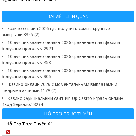
BÀI VIẾT LIÊN QUAN
казино онлайн 2026 где получить самые крупные
выигрыши.3355 (2)
10 лучших казино онлайн 2026 сравнение платформ и
бонусных программ.2921
10 лучших казино онлайн 2026 сравнение платформ и
бонусных программ.458
10 лучших казино онлайн 2026 сравнение платформ и
бонусных программ.306
-казино онлайн 2026 с моментальными выплатами и
щедрыми акциями.1179 (2)
Казино Официальный сайт Pin Up Casino играть онлайн –
Вход Зеркало.18294
HỖ TRỢ TRỰC TUYẾN
Hỗ Trợ Trực Tuyến 01
0904102989