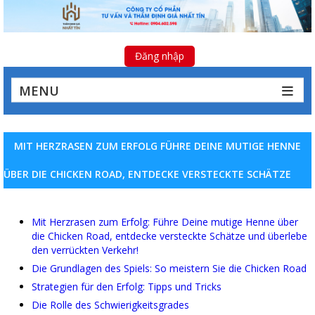
Đăng nhập
MENU
MIT HERZRASEN ZUM ERFOLG FÜHRE DEINE MUTIGE HENNE
ÜBER DIE CHICKEN ROAD, ENTDECKE VERSTECKTE SCHÄTZE
Mit Herzrasen zum Erfolg: Führe Deine mutige Henne über
die Chicken Road, entdecke versteckte Schätze und überlebe
den verrückten Verkehr!
Die Grundlagen des Spiels: So meistern Sie die Chicken Road
Strategien für den Erfolg: Tipps und Tricks
Die Rolle des Schwierigkeitsgrades