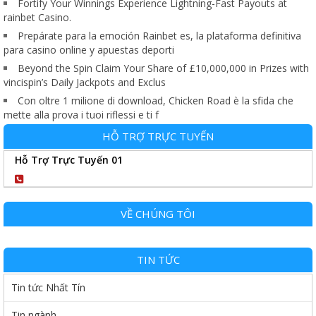
Fortify Your Winnings Experience Lightning-Fast Payouts at
rainbet Casino.
Prepárate para la emoción Rainbet es, la plataforma definitiva
para casino online y apuestas deporti
Beyond the Spin Claim Your Share of £10,000,000 in Prizes with
vincispin’s Daily Jackpots and Exclus
Con oltre 1 milione di download, Chicken Road è la sfida che
mette alla prova i tuoi riflessi e ti f
HỖ TRỢ TRỰC TUYẾN
Hỗ Trợ Trực Tuyến 01
0904102989
VỀ CHÚNG TÔI
TIN TỨC
Tin tức Nhất Tín
Tin ngành