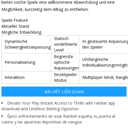
bieten solche Spiele eine willkommene Abwechslung und eine
Möglichkeit, kurzzeitig dem Alltag zu entfliehen.
Spiele-Feature
Aktueller Stand
Mögliche Entwicklung
Statisch
Dynamische
KI-gesteuerte Anpassun
vordefinierte
Schwierigkeitsanpassung
den Spieler
Level
Begrenzte
Umfangreiche
Personalisierung
optische
Individualisierungsmögli
Anpassungen
Einzelspieler-
Interaktion
Multiplayer-Modi, Rangli
Modus
BÀI VIẾT LIÊN QUAN
Elevate Your Play Instant Access to Thrills with rainbet app
download and Limitless Betting Opportun
Épico enfrentamiento de azar Rainbet españa, tu puerta al
casino y las apuestas deportivas de vangua