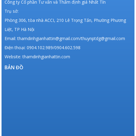
Công ty Cổ phần Tư vấn và Thẩm định giá Nhất Tín
Trụ sở:
Phòng 306, tòa nhà ACCI, 210 Lê Trọng Tấn, Phường Phương
Liệt, TP Hà Nội
Email: thamdinhgianhattin@gmail.com/thuynptdg@gmail.com
Điện thoại: 0904.102.989/0904.602.598
Website: thamdinhgianhattin.com
BẢN ĐỒ