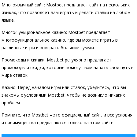
Многоязычный сайт: Mostbet предлагает сайт на нескольких
языках, что позволяет вам играть и делать ставки на любом
языке.
Многофункциональное казино: Mostbet предлагает
многофункциональное казино, где вы можете играть в
различные игры и выиграть большие суммы.
Промокоды и скидки: Mostbet регулярно предлагает
промокоды и скидки, которые помогут вам начать свой путь в
мире ставок.
Важно! Перед началом игры или ставок, убедитесь, что вы
знакомы с условиями Mostbet, чтобы не возникло никаких
проблем.
Помните, что Mostbet – это официальный сайт, и все условия
и преимущества предлагаются только на этом сайте.