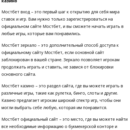
казино
Мостбет вход – это первый шаг к открытию для себя мира
ставок и игр. Вам нужно только зарегистрироваться на
официальном сайте Мостбет, и вы сможете начать играть в
любые игры, которые вам понравились.
Мостбет зеркало – это дополнительный способ доступа к
официальному сайту Мостбет, если основной сайт
заблокирован в вашей стране. Зеркало позволяет игрокам
продолжать играть и ставить, не завися от блокировки
основного сайта.
Мостбет казино – это раздел сайта, где вы можете играть в
различные игры, такие как рулетка, бинго, слоты и другие.
Казино предлагает игрокам широкий спектр игр, чтобы они
могли выбрать себе любую, которая им понравится.
Мостбет официальный сайт – это место, где вы можете найти
все необходимые информацию о букмекерской конторе и