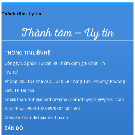
Thành tâm- Uy tín
Thành tâm – Uy tín
THÔNG TIN LIÊN HỆ
Công ty Cổ phần Tư vấn và Thẩm định giá Nhất Tín
Trụ sở:
Phòng 306, tòa nhà ACCI, 210 Lê Trọng Tấn, Phường Phương
Liệt, TP Hà Nội
Email: thamdinhgianhattin@gmail.com/thuynptdg@gmail.com
Điện thoại: 0904.102.989/0904.602.598
Website: thamdinhgianhattin.com
BẢN ĐỒ