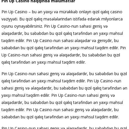
Pin Up Casino haqqında məlumatlar
Pin Up Casino – bu ən yaxşı və mürəkkəb onlayn qızıl qalıq casino
vəziyyəti. Bu qızıl qalıq məsələlərindən istifadə edərək milyonlarca
oyunu oynayabilirsiniz. Pin Up Casino-nun sahəsi geniş və
əlaqədardır, bu səbəbdən bu qızıl qalıq tərəfindən ən yaxşı məhsul
təqdim edilir. Pin Up Casino-nun sahəsi əlaqədar və genişdir, bu
səbəbdən bu qızıl qalıq tərəfindən ən yaxşı məhsul təqdim edilir. Pin
Up Casino-nun sahəsi geniş və əlaqədardır, bu səbəbdən bu qızıl
qalıq tərəfindən ən yaxşı məhsul təqdim edilir.
Pin Up Casino-nun sahəsi geniş və əlaqədardır, bu səbəbdən bu qızıl
qalıq tərəfindən ən yaxşı məhsul təqdim edilir. Pin Up Casino-nun
sahəsi geniş və əlaqədardır, bu səbəbdən bu qızıl qalıq tərəfindən ən
yaxşı məhsul təqdim edilir. Pin Up Casino-nun sahəsi geniş və
əlaqədardır, bu səbəbdən bu qızıl qalıq tərəfindən ən yaxşı məhsul
təqdim edilir. Pin Up Casino-nun sahəsi geniş və əlaqədardır, bu
səbəbdən bu qızıl qalıq tərəfindən ən yaxşı məhsul təqdim edilir.
Pin Up Casino-nun sahəsi geniş və əlaqədardır, bu səbəbdən bu qızıl