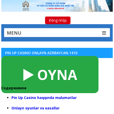
Đăng nhập
MENU
PIN UP CASINO ONLAYN AZRBAYCAN.1410
Pin Up Casino Onlayn Azərbaycan
▶️ OYNA
Содержимое
Pin Up Casino haqqında məlumatlar
Onlayn oyunlar və xasallar