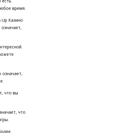
о есть
любое время.
 Up Казино
о означает,
интересной.
 можете
о означает,
е.
т, что вы
значает, что
гры.
более