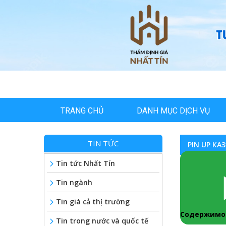
TRANG CHỦ
DANH MỤC DỊCH VỤ
TIN TỨC
PIN UP КА
Tin tức Nhất Tín
Pin Up Кази
Tin ngành
Tin giá cả thị trường
Содержимо
Tin trong nước và quốc tế