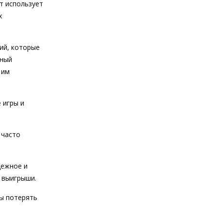
т использует
х
ций, которые
бный
 им
 игры и
 часто
дежное и
 выигрыши.
вы потерять