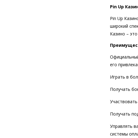
Pin Up Каз
Pin Up Казин
широкий спе
Казино – это
Преимущест
Официальный
его привлека
Играть в бол
Получать бо
Участвовать 
Получать по
Управлять в
системы опл