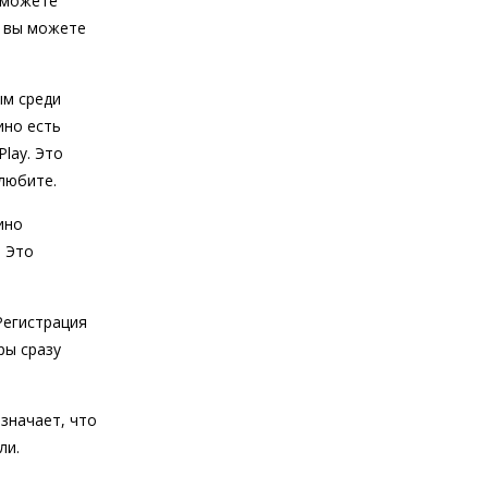
ы можете
о вы можете
ым среди
ино есть
Play. Это
любите.
ино
. Это
Регистрация
ры сразу
значает, что
ли.