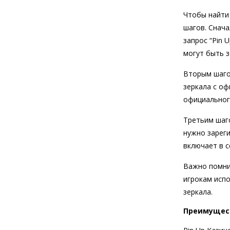
Чтобы найти
шагов. Снача
запрос “Pin 
могут быть 
Вторым шагом
зеркала с оф
официальног
Третьим шаго
нужно зареги
включает в с
Важно помни
игрокам исп
зеркала.
Преимущест