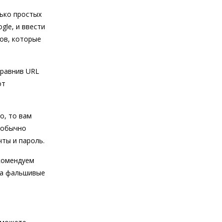
ько простых
gle, и ввести
тов, которые
сравнив URL
от
о, то вам
я обычно
чты и пароль.
екомендуем
на фальшивые