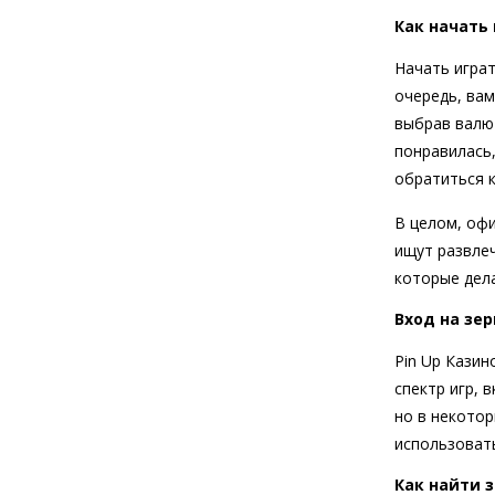
Как начать
Начать играт
очередь, вам
выбрав валют
понравилась,
обратиться к
В целом, офи
ищут развле
которые дел
Вход на зер
Pin Up Казин
спектр игр, 
но в некотор
использовать
Как найти з