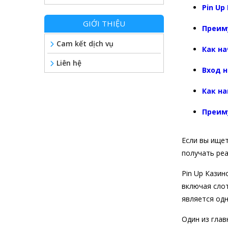
Pin Up
GIỚI THIỆU
Преим
Cam kết dịch vụ
Как на
Liên hệ
Вход н
Как на
Преим
Если вы ищет
получать реа
Pin Up Казин
включая слот
является одн
Один из глав