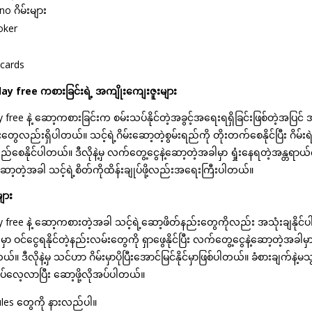
no ဂိမ်းများ
oker
 cards
y free ကစားခြင်းရဲ့ အကျိုးကျေးဇူးများ
 free နဲ့ ဆော့ကစားခြင်းက စမ်းသပ်နိုင်တဲ့အခွင့်အရေးရရှိခြင်းဖြစ်တဲ့အပြင် 
ွေလည်းရှိပါတယ်။ သင့်ရဲ့ဂိမ်းဆော့တဲ့စွမ်းရည်ကို တိုးတက်စေနိုင်ပြီး ဂိမ်းရ
စေနိုင်ပါတယ်။ ဒီလိုနဲ့မှ လက်တွေ့ငွေနဲ့ဆော့တဲ့အခါမှာ ရှုံးနေရတဲ့အန္တရာယ်ကို
 ဆော့တဲ့အခါ သင့်ရဲ့စိတ်ကိုထိန်းချုပ်ဖို့လည်းအရေးကြီးပါတယ်။
ျား
y free နဲ့ ဆော့ကစားတဲ့အခါ သင့်ရဲ့ဆော့ဖိတ်နည်းတွေကိုလည်း အသုံးချနိုင
ှာ ဝင်ငွေရနိုင်တဲ့နည်းလမ်းတွေကို ရှာဖွေနိုင်ပြီး လက်တွေ့ငွေနဲ့ဆော့တဲ့အခါ
ယ်။ ဒီလိုနဲ့မှ သင်ဟာ ဂိမ်းမှာပိုပြီးအောင်မြင်နိုင်မှာဖြစ်ပါတယ်။ ခံစားချက်နဲ့မသ
့လာပြီး ဆော့ဖို့လိုအပ်ပါတယ်။
 rules တွေကို နားလည်ပါ။