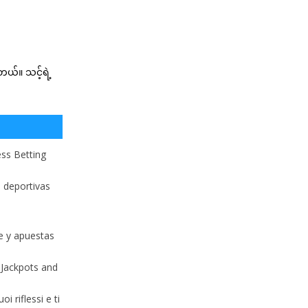
တယ်။ သင့်ရဲ့
ess Betting
s deportivas
ne y apuestas
 Jackpots and
i riflessi e ti