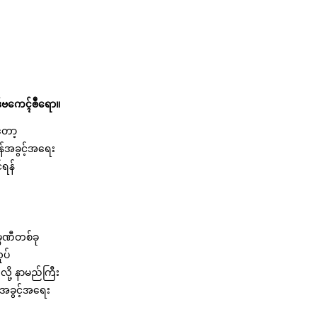
်ဒှ်ဗကေၚ်ၜဳရော။
တော့
န်အခွင့်အရေး
်ရန်
္ပဏီတစ်ခု
ုပ်
ို့ နာမည်ကြီး
့အခွင့်အရေး