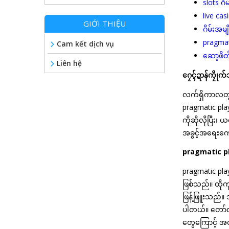
slots ဂိမ
live casi
GIỚI THIỆU
ဂိမ်းအမျ
pragmat
Cam kết dịch vụ
ဆော့ဖိတ
Liên hệ
ဂၠေၚ်ဍာန်ကၠိုက်
လက်ရှိကာလတွင်
pragmatic pla
ကိုဆိုလိုပြီး၊
အခွင့်အရေးကော
pragmatic p
pragmatic pla
ဖြစ်သည်။ ထိုကုမ
ဖြန့်ဖြူးသည်။
ပါတယ်။ တော်လှ
တွေကြောင့် အင