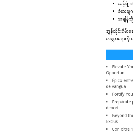
သင့်ရဲ့ 
ခံစားချက
အချိန်ကိ
အွန်လိုင်းဂိမ်
ဘဏ္ဍာရေးကို ထ
Elevate You
Opportun
Épico enfr
de vangua
Fortify Yo
Prepárate 
deporti
Beyond the
Exclus
Con oltre 1