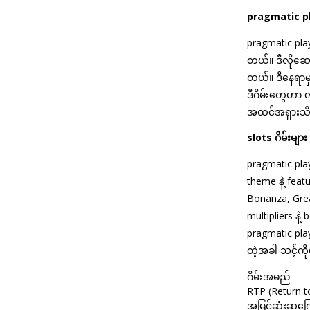
pragmatic pl
pragmatic play
တယ်။ ဒီလိုဆော့
တယ်။ ဒီနေရာမှာ
ဒီဂိမ်းတွေဟာ 
အထင်အရှားသိ
slots ဂိမ်းများ
pragmatic play
theme နဲ့ fea
Bonanza, Grea
multipliers န
pragmatic play 
တဲ့အခါ သင့်ကိုယ
ဂိမ်းအမည်
RTP (Return t
အမြင့်ဆုံးဆုက