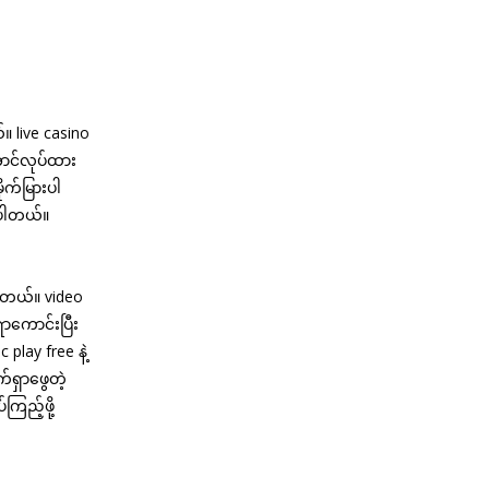
။ live casino
ောင်လုပ်ထား
ိုက်မြားပါ
ိပါတယ်။
ပါတယ်။ video
ာကောင်းပြီး
play free နဲ့
က်ရှာဖွေတဲ့
ကြည့်ဖို့