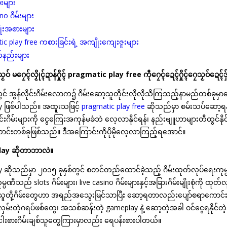
်းများ
no ဂိမ်းများ
ိုးအစားများ
ic play free ကစားခြင်းရဲ့ အကျိုးကျေးဇူးများ
်နည်းများ
သၟဝ် မဂၠေၚ်လၟိုၚ်ဍာန်ဂှိုၚ် pragmatic play free ကဵုဂၠေၚ်ဍေၚ်ဂှိုၚ်ဂၠေသၟဝ်ဍေၚ
 အွန်လိုင်းဂိမ်းလောက၌ ဂိမ်းဆော့သူတိုင်းလိုလိုသိကြသည့်နာမည်တစ်ခုမှာ
y ဖြစ်ပါသည်။ အထူးသဖြင့်
pragmatic play free
ဆိုသည်မှာ စမ်းသပ်ဆော့ရ
 ယင်းဂိမ်းများကို ငွေကြေးအကုန်မခံဘဲ လေ့လာနိုင်ရန်၊ နည်းဗျူဟာများတီထွင်နိုင
င်းတစ်ခုဖြစ်သည်။ ဒီအကြောင်းကိုပိုမိုလေ့လာကြည့်ရအောင်။
lay ဆိုတာဘာလဲ။
y ဆိုသည်မှာ ၂၀၁၅ ခုနှစ်တွင် စတင်တည်ထောင်ခဲ့သည့် ဂိမ်းထုတ်လုပ်ရေးကုမ
္ပဏီသည် slots ဂိမ်းများ၊ live casino ဂိမ်းများနှင့်အခြားဂိမ်းမျိုးစုံကို ထုတ်လ
 သူတို့ဂိမ်းတွေဟာ အရည်အသွေးမြင်သာပြီး ဆော့ရတာလည်းပျော်စရာကောင်းလ
မ်းတဲ့ဂရပ်ဖစ်တွေ၊ အသစ်ဆန်းတဲ့ gameplay နဲ့ ဆော့တဲ့အခါ ဝင်ငွေရနိုင်တဲ
ါးစားဂိမ်းချစ်သူတွေကြားမှာလည်း ရေပန်းစားပါတယ်။