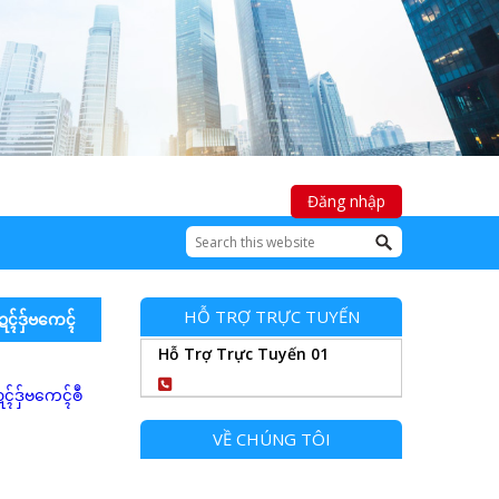
Đăng nhập
HỖ TRỢ TRỰC TUYẾN
ဍေၚ်ဒှ်ဗကေၚ်
Hỗ Trợ Trực Tuyến 01
0904102989
ဍေၚ်ဒှ်ဗကေၚ်ၜဳ
VỀ CHÚNG TÔI