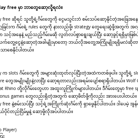
ay free မှာ ဘာတွေဆော့လို့ရလဲ။
 free ဆိုရင် သူတို့ရဲ့ဂိမ်းတွေကို ငွေမသွင်းဘဲ စမ်းသပ်ဆော့နိုင်တဲ့အခြေအနေမျ
ခြင်းက ဂိမ်းရဲ့ rules တွေကို နားလည်ဖို့၊ strategy တွေရေးဆွဲဖို့အတွက် 
 သင့်အနေနဲ့ မည်သည့်ဂိမ်းမဆို လွတ်လပ်စွာရွေးချယ်ပြီး ဆော့ခွင့်ရရှိမှာဖြစ
လက်တွေ့ငွေနဲ့ဆော့တဲ့အခါမျိုးမှာတော့ ဘယ်လိုအတွေ့အကြုံမျိုးရရှိမလဲဆိုတ
သာစေနိုင်ပါတယ်။
 က slots ဂိမ်းတွေကို အများဆုံးထုတ်လုပ်ပြီးတဲ့အထဲကတစ်ခုပါ။ သူတို့ရဲ့ s
ture တွေအမျိုးမျိုးနဲ့လာပြီး ဆော့ရတာလည်းအရမ်းပျော်စရာရှိပါတယ်။ Wolf
t Rhino တို့လိုဂိမ်းတွေဟာ အထူးလူကြိုက်များပါတယ်။ ဒီဂိမ်းတွေမှာ free s
ဲ့ bonus games တွေလည်းရှိတဲ့အတွက် ဆော့ဖိတ်ဖို့ကိုလည်း အားပေးပါတယ်။ ဒ
free နဲ့စမ်းသပ်ပြီး သင့်ရဲ့အကြိုက်ဆုံးဂိမ်းကို ရှာဖွေနိုင်ပါတယ်။ ဒါပေမဲ့ အွန်
်ပိုင်တည်ငြိမ်မှုနဲ့ ဆော့ဖို့လိုအပ်ပါတယ်။
o Player)
ြေး