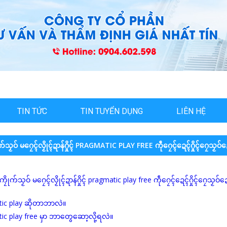
TIN TỨC
TIN TUYỂN DỤNG
LIÊN HỆ
ုက်သၟဝ် မဂၠေၚ်လၟိုၚ်ဍာန်ဂှိုၚ် PRAGMATIC PLAY FREE ကဵုဂၠေၚ်ဍေၚ်ဂှိုၚ်ဂၠေသၟဝ်
ကၠိုက်သၟဝ် မဂၠေၚ်လၟိုၚ်ဍာန်ဂှိုၚ် pragmatic play free ကဵုဂၠေၚ်ဍေၚ်ဂှိုၚ်ဂၠေသၟဝ်
ic play ဆိုတာဘာလဲ။
ic play free မှာ ဘာတွေဆော့လို့ရလဲ။