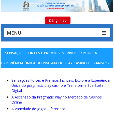
Đăng nhập
MENU
SENSAÇÕES FORTES E PRÊMIOS INCRÍVEIS EXPLORE A
EXPERIÊNCIA ÚNICA DO PRAGMATIC PLAY CASINO E TRANSFOR
Sensações Fortes e Prêmios Incríveis: Explore a Experiência
Única do pragmatic play casino e Transforme Sua Sorte
Digital.
A Ascensão da Pragmatic Play no Mercado de Casinos
Online
A Variedade de Jogos Oferecidos