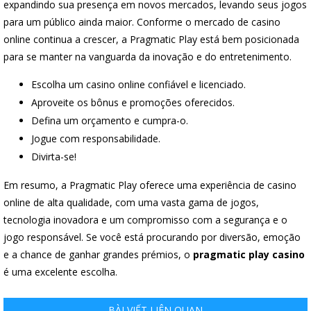
expandindo sua presença em novos mercados, levando seus jogos
para um público ainda maior. Conforme o mercado de casino
online continua a crescer, a Pragmatic Play está bem posicionada
para se manter na vanguarda da inovação e do entretenimento.
Escolha um casino online confiável e licenciado.
Aproveite os bônus e promoções oferecidos.
Defina um orçamento e cumpra-o.
Jogue com responsabilidade.
Divirta-se!
Em resumo, a Pragmatic Play oferece uma experiência de casino
online de alta qualidade, com uma vasta gama de jogos,
tecnologia inovadora e um compromisso com a segurança e o
jogo responsável. Se você está procurando por diversão, emoção
e a chance de ganhar grandes prémios, o
pragmatic play casino
é uma excelente escolha.
BÀI VIẾT LIÊN QUAN