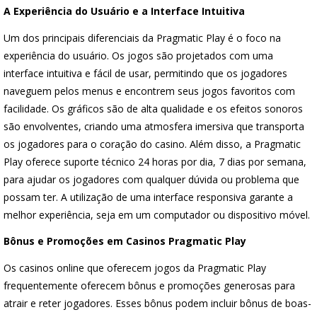
A Experiência do Usuário e a Interface Intuitiva
Um dos principais diferenciais da Pragmatic Play é o foco na
experiência do usuário. Os jogos são projetados com uma
interface intuitiva e fácil de usar, permitindo que os jogadores
naveguem pelos menus e encontrem seus jogos favoritos com
facilidade. Os gráficos são de alta qualidade e os efeitos sonoros
são envolventes, criando uma atmosfera imersiva que transporta
os jogadores para o coração do casino. Além disso, a Pragmatic
Play oferece suporte técnico 24 horas por dia, 7 dias por semana,
para ajudar os jogadores com qualquer dúvida ou problema que
possam ter. A utilização de uma interface responsiva garante a
melhor experiência, seja em um computador ou dispositivo móvel.
Bônus e Promoções em Casinos Pragmatic Play
Os casinos online que oferecem jogos da Pragmatic Play
frequentemente oferecem bônus e promoções generosas para
atrair e reter jogadores. Esses bônus podem incluir bônus de boas-