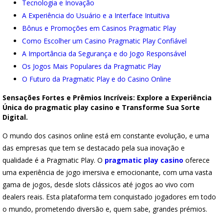
Tecnologia e Inovação
A Experiência do Usuário e a Interface Intuitiva
Bônus e Promoções em Casinos Pragmatic Play
Como Escolher um Casino Pragmatic Play Confiável
A Importância da Segurança e do Jogo Responsável
Os Jogos Mais Populares da Pragmatic Play
O Futuro da Pragmatic Play e do Casino Online
Sensações Fortes e Prêmios Incríveis: Explore a Experiência
Única do pragmatic play casino e Transforme Sua Sorte
Digital.
O mundo dos casinos online está em constante evolução, e uma
das empresas que tem se destacado pela sua inovação e
qualidade é a Pragmatic Play. O
pragmatic play casino
oferece
uma experiência de jogo imersiva e emocionante, com uma vasta
gama de jogos, desde slots clássicos até jogos ao vivo com
dealers reais. Esta plataforma tem conquistado jogadores em todo
o mundo, prometendo diversão e, quem sabe, grandes prémios.