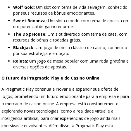
Wolf Gold:
Um slot com tema de vida selvagem, conhecido
por seus recursos de bônus emocionantes.
Sweet Bonanza:
Um slot colorido com tema de doces, com
um potencial de ganho enorme.
The Dog House:
Um slot divertido com tema de cães, com
recursos de bônus e rodadas grátis.
Blackjack:
Um jogo de mesa clássico de casino, conhecido
por sua estratégia e emoção.
Roleta:
Um jogo de mesa popular com uma roda giratória e
diversas opções de apostas.
O Futuro da Pragmatic Play e do Casino Online
A Pragmatic Play continua a inovar e a expandir sua oferta de
jogos, prometendo um futuro emocionante para a empresa e para
o mercado de casino online. A empresa está constantemente
explorando novas tecnologias, como a realidade virtual e a
inteligência artificial, para criar experiências de jogo ainda mais
imersivas e envolventes. Além disso, a Pragmatic Play está