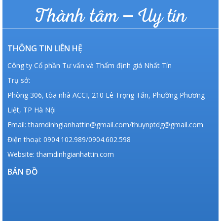
Thành tâm – Uy tín
THÔNG TIN LIÊN HỆ
Công ty Cổ phần Tư vấn và Thẩm định giá Nhất Tín
Trụ sở:
Phòng 306, tòa nhà ACCI, 210 Lê Trọng Tấn, Phường Phương
Liệt, TP Hà Nội
Email: thamdinhgianhattin@gmail.com/thuynptdg@gmail.com
Điện thoại: 0904.102.989/0904.602.598
Website: thamdinhgianhattin.com
BẢN ĐỒ