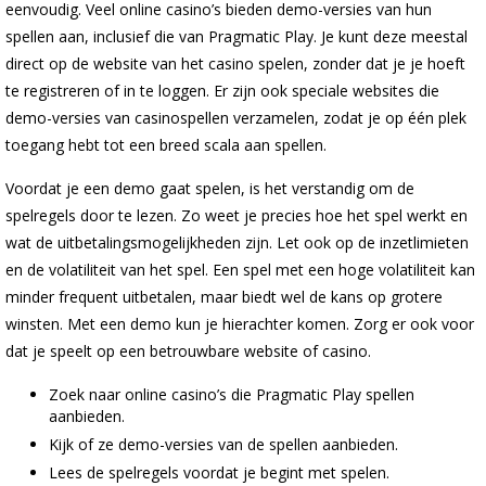
eenvoudig. Veel online casino’s bieden demo-versies van hun
spellen aan, inclusief die van Pragmatic Play. Je kunt deze meestal
direct op de website van het casino spelen, zonder dat je je hoeft
te registreren of in te loggen. Er zijn ook speciale websites die
demo-versies van casinospellen verzamelen, zodat je op één plek
toegang hebt tot een breed scala aan spellen.
Voordat je een demo gaat spelen, is het verstandig om de
spelregels door te lezen. Zo weet je precies hoe het spel werkt en
wat de uitbetalingsmogelijkheden zijn. Let ook op de inzetlimieten
en de volatiliteit van het spel. Een spel met een hoge volatiliteit kan
minder frequent uitbetalen, maar biedt wel de kans op grotere
winsten. Met een demo kun je hierachter komen. Zorg er ook voor
dat je speelt op een betrouwbare website of casino.
Zoek naar online casino’s die Pragmatic Play spellen
aanbieden.
Kijk of ze demo-versies van de spellen aanbieden.
Lees de spelregels voordat je begint met spelen.