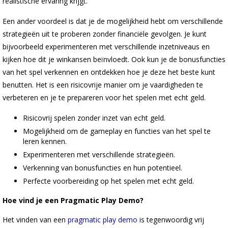
realistische ervaring krijgt.
Een ander voordeel is dat je de mogelijkheid hebt om verschillende
strategieën uit te proberen zonder financiële gevolgen. Je kunt
bijvoorbeeld experimenteren met verschillende inzetniveaus en
kijken hoe dit je winkansen beïnvloedt. Ook kun je de bonusfuncties
van het spel verkennen en ontdekken hoe je deze het beste kunt
benutten. Het is een risicovrije manier om je vaardigheden te
verbeteren en je te prepareren voor het spelen met echt geld.
Risicovrij spelen zonder inzet van echt geld.
Mogelijkheid om de gameplay en functies van het spel te
leren kennen.
Experimenteren met verschillende strategieën.
Verkenning van bonusfuncties en hun potentieel.
Perfecte voorbereiding op het spelen met echt geld.
Hoe vind je een Pragmatic Play Demo?
Het vinden van een
pragmatic play demo
is tegenwoordig vrij