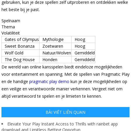
gebruiken, kun je deze spellen zelf uitproberen en ontdekken welke
het beste bij je past.
Spelnaam
Thema
Volatiliteit
Gates of Olympus
Mythologie
Hoog
Sweet Bonanza
Zoetwaren
Hoog
Wolf Gold
Natuur/Wolven
Gemiddeld
The Dog House
Honden
Gemiddeld
De wereld van online kansspelen biedt eindeloze mogelijkheden
voor entertainment en spanning. Met de spellen van Pragmatic Play
en de handige
pragmatic play demo
kun je deze mogelijkheden op
een veilige en verantwoorde manier verkennen. Vergeet niet om
altijd verantwoord te spelen en je limieten te kennen.
BÀI VIẾT LIÊN QUAN
Elevate Your Play Instant Access to Thrills with rainbet app
download and Limitless Betting Opportun