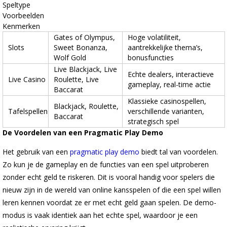
Speltype
Voorbeelden
Kenmerken
Gates of Olympus,
Hoge volatiliteit,
Slots
Sweet Bonanza,
aantrekkelijke thema’s,
Wolf Gold
bonusfuncties
Live Blackjack, Live
Echte dealers, interactieve
Live Casino
Roulette, Live
gameplay, real-time actie
Baccarat
Klassieke casinospellen,
Blackjack, Roulette,
Tafelspellen
verschillende varianten,
Baccarat
strategisch spel
De Voordelen van een Pragmatic Play Demo
Het gebruik van een
pragmatic play demo
biedt tal van voordelen.
Zo kun je de gameplay en de functies van een spel uitproberen
zonder echt geld te riskeren. Dit is vooral handig voor spelers die
nieuw zijn in de wereld van online kansspelen of die een spel willen
leren kennen voordat ze er met echt geld gaan spelen. De demo-
modus is vaak identiek aan het echte spel, waardoor je een