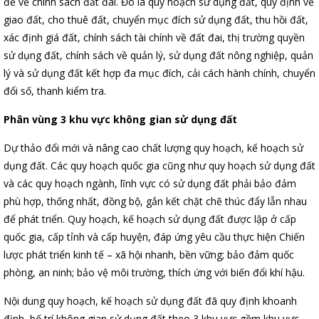
đề về chính sách đất đai. Đó là quy hoạch sử dụng đất, quy định về
giao đất, cho thuê đất, chuyển mục đích sử dụng đất, thu hồi đất,
xác định giá đất, chính sách tài chính về đất đai, thị trường quyền
sử dụng đất, chính sách về quản lý, sử dụng đất nông nghiệp, quản
lý và sử dụng đất kết hợp đa mục đích, cải cách hành chính, chuyển
đổi số, thanh kiểm tra.
Phân vùng 3 khu vực không gian sử dụng đất
Dự thảo đổi mới và nâng cao chất lượng quy hoạch, kế hoạch sử
dụng đất. Các quy hoạch quốc gia cũng như quy hoạch sử dụng đất
và các quy hoạch ngành, lĩnh vực có sử dụng đất phải bảo đảm
phù hợp, thống nhất, đồng bộ, gắn kết chặt chẽ thúc đẩy lẫn nhau
để phát triển. Quy hoạch, kế hoạch sử dụng đất được lập ở cấp
quốc gia, cấp tỉnh và cấp huyện, đáp ứng yêu cầu thực hiện Chiến
lược phát triển kinh tế – xã hội nhanh, bền vững; bảo đảm quốc
phòng, an ninh; bảo vệ môi trường, thích ứng với biến đổi khí hậu.
Nội dung quy hoạch, kế hoạch sử dụng đất đã quy định khoanh
định, bố trí không gian sử dụng đất theo 3 khu vực gồm khu vực