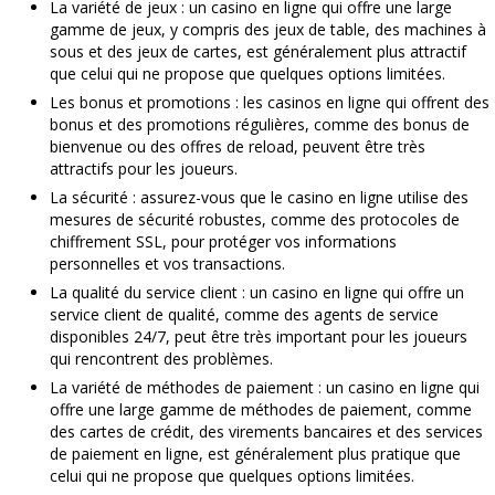
La variété de jeux : un casino en ligne qui offre une large
gamme de jeux, y compris des jeux de table, des machines à
sous et des jeux de cartes, est généralement plus attractif
que celui qui ne propose que quelques options limitées.
Les bonus et promotions : les casinos en ligne qui offrent des
bonus et des promotions régulières, comme des bonus de
bienvenue ou des offres de reload, peuvent être très
attractifs pour les joueurs.
La sécurité : assurez-vous que le casino en ligne utilise des
mesures de sécurité robustes, comme des protocoles de
chiffrement SSL, pour protéger vos informations
personnelles et vos transactions.
La qualité du service client : un casino en ligne qui offre un
service client de qualité, comme des agents de service
disponibles 24/7, peut être très important pour les joueurs
qui rencontrent des problèmes.
La variété de méthodes de paiement : un casino en ligne qui
offre une large gamme de méthodes de paiement, comme
des cartes de crédit, des virements bancaires et des services
de paiement en ligne, est généralement plus pratique que
celui qui ne propose que quelques options limitées.