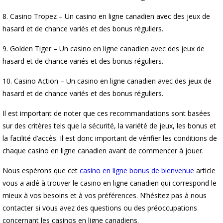
8. Casino Tropez – Un casino en ligne canadien avec des jeux de
hasard et de chance variés et des bonus réguliers.
9. Golden Tiger – Un casino en ligne canadien avec des jeux de
hasard et de chance variés et des bonus réguliers.
10. Casino Action – Un casino en ligne canadien avec des jeux de
hasard et de chance variés et des bonus réguliers.
Il est important de noter que ces recommandations sont basées
sur des critères tels que la sécurité, la variété de jeux, les bonus et
la facilité d’accès. Il est donc important de vérifier les conditions de
chaque casino en ligne canadien avant de commencer à jouer.
Nous espérons que cet
casino en ligne bonus de bienvenue
article
vous a aidé à trouver le casino en ligne canadien qui correspond le
mieux à vos besoins et à vos préférences. N’hésitez pas à nous
contacter si vous avez des questions ou des préoccupations
concernant les casinos en ligne canadiens.