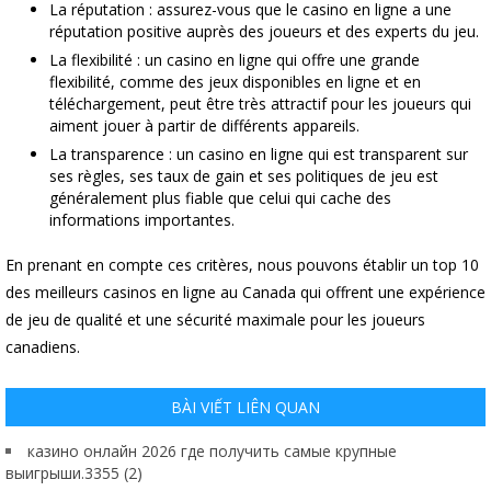
La réputation : assurez-vous que le casino en ligne a une
réputation positive auprès des joueurs et des experts du jeu.
La flexibilité : un casino en ligne qui offre une grande
flexibilité, comme des jeux disponibles en ligne et en
téléchargement, peut être très attractif pour les joueurs qui
aiment jouer à partir de différents appareils.
La transparence : un casino en ligne qui est transparent sur
ses règles, ses taux de gain et ses politiques de jeu est
généralement plus fiable que celui qui cache des
informations importantes.
En prenant en compte ces critères, nous pouvons établir un top 10
des meilleurs casinos en ligne au Canada qui offrent une expérience
de jeu de qualité et une sécurité maximale pour les joueurs
canadiens.
BÀI VIẾT LIÊN QUAN
казино онлайн 2026 где получить самые крупные
выигрыши.3355 (2)