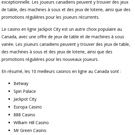
exceptionnelle. Les joueurs canadiens peuvent y trouver des jeux
de table, des machines à sous et des jeux de loterie, ainsi que des
promotions régulières pour les joueurs récurrents.
Le casino en ligne Jackpot City est un autre choix populaire au
Canada, avec une offre de jeux de table et de machines à sous
variée. Les joueurs canadiens peuvent y trouver des jeux de table,
des machines à sous et des jeux de loterie, ainsi que des
promotions régulières pour les nouveaux joueurs.
En résumé, les 10 meilleurs casinos en ligne au Canada sont :
Betway
Spin Palace
Jackpot City
Europa Casino
888 Casino
William Hill Casino
Mr Green Casino