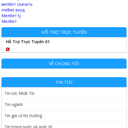
мелбет скачать
melbet вход
Мелбет tj
Мелбет
HỖ TRỢ TRỰC TUYẾN
Hỗ Trợ Trực Tuyến 01
0904102989
VỀ CHÚNG TÔI
TIN TỨC
Tin tức Nhất Tín
Tin ngành
Tin giá cả thị trường
Tin trong nước và quốc tế