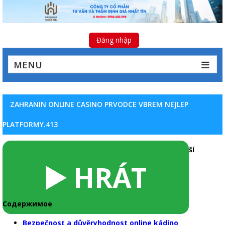
Đăng nhập
MENU
ZAHRANIN ONLINE CASINO PRVODCE VBREM NEJLEP
PLATFORMY.413
Zahraniční online casino – průvodce výběrem nejlepší
platformy
▶️ HRÁT
Содержимое
Bezpečnost a důvěryhodnost online kádino