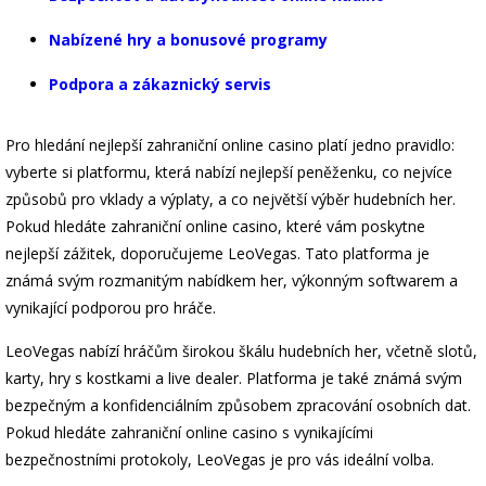
Nabízené hry a bonusové programy
Podpora a zákaznický servis
Pro hledání nejlepší zahraniční online casino platí jedno pravidlo:
vyberte si platformu, která nabízí nejlepší peněženku, co nejvíce
způsobů pro vklady a výplaty, a co největší výběr hudebních her.
Pokud hledáte zahraniční online casino, které vám poskytne
nejlepší zážitek, doporučujeme LeoVegas. Tato platforma je
známá svým rozmanitým nabídkem her, výkonným softwarem a
vynikající podporou pro hráče.
LeoVegas nabízí hráčům širokou škálu hudebních her, včetně slotů,
karty, hry s kostkami a live dealer. Platforma je také známá svým
bezpečným a konfidenciálním způsobem zpracování osobních dat.
Pokud hledáte zahraniční online casino s vynikajícími
bezpečnostními protokoly, LeoVegas je pro vás ideální volba.