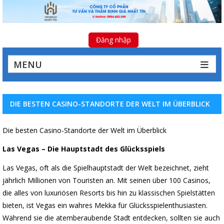
Đăng nhập
MENU
DIE BESTEN CASINO-STANDORTE DER WELT IM ÜBERBLICK
Die besten Casino-Standorte der Welt im Überblick
Las Vegas – Die Hauptstadt des Glücksspiels
Las Vegas, oft als die Spielhauptstadt der Welt bezeichnet, zieht
jährlich Millionen von Touristen an. Mit seinen über 100 Casinos,
die alles von luxuriösen Resorts bis hin zu klassischen Spielstätten
bieten, ist Vegas ein wahres Mekka für Glücksspielenthusiasten.
Während sie die atemberaubende Stadt entdecken, sollten sie auch