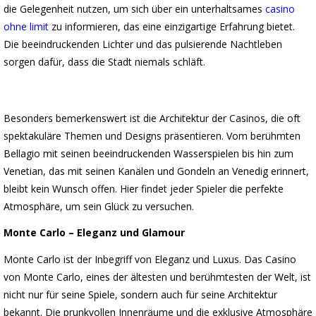
die Gelegenheit nutzen, um sich über ein unterhaltsames
casino
ohne limit
zu informieren, das eine einzigartige Erfahrung bietet.
Die beeindruckenden Lichter und das pulsierende Nachtleben
sorgen dafür, dass die Stadt niemals schläft.
Besonders bemerkenswert ist die Architektur der Casinos, die oft
spektakuläre Themen und Designs präsentieren. Vom berühmten
Bellagio mit seinen beeindruckenden Wasserspielen bis hin zum
Venetian, das mit seinen Kanälen und Gondeln an Venedig erinnert,
bleibt kein Wunsch offen. Hier findet jeder Spieler die perfekte
Atmosphäre, um sein Glück zu versuchen.
Monte Carlo – Eleganz und Glamour
Monte Carlo ist der Inbegriff von Eleganz und Luxus. Das Casino
von Monte Carlo, eines der ältesten und berühmtesten der Welt, ist
nicht nur für seine Spiele, sondern auch für seine Architektur
bekannt. Die prunkvollen Innenräume und die exklusive Atmosphäre