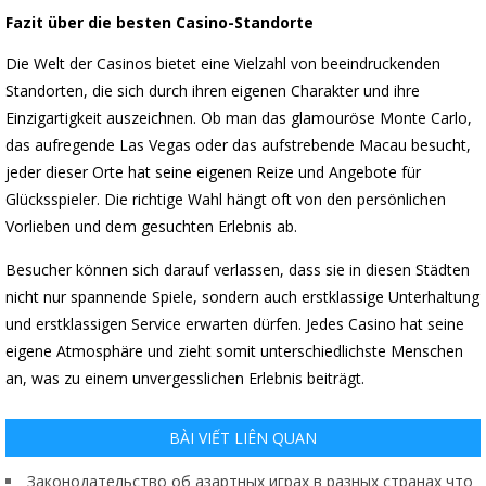
Fazit über die besten Casino-Standorte
Die Welt der Casinos bietet eine Vielzahl von beeindruckenden
Standorten, die sich durch ihren eigenen Charakter und ihre
Einzigartigkeit auszeichnen. Ob man das glamouröse Monte Carlo,
das aufregende Las Vegas oder das aufstrebende Macau besucht,
jeder dieser Orte hat seine eigenen Reize und Angebote für
Glücksspieler. Die richtige Wahl hängt oft von den persönlichen
Vorlieben und dem gesuchten Erlebnis ab.
Besucher können sich darauf verlassen, dass sie in diesen Städten
nicht nur spannende Spiele, sondern auch erstklassige Unterhaltung
und erstklassigen Service erwarten dürfen. Jedes Casino hat seine
eigene Atmosphäre und zieht somit unterschiedlichste Menschen
an, was zu einem unvergesslichen Erlebnis beiträgt.
BÀI VIẾT LIÊN QUAN
Законодательство об азартных играх в разных странах что