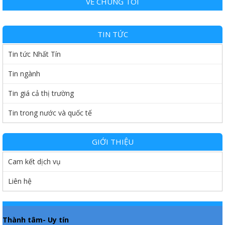
VỀ CHÚNG TÔI
TIN TỨC
Tin tức Nhất Tín
Tin ngành
Tin giá cả thị trường
Tin trong nước và quốc tế
GIỚI THIỆU
Cam kết dịch vụ
Liên hệ
Thành tâm- Uy tín