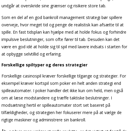
undgår at overskride sine grænser og risikere store tab.
Som en del af en god bankroll management strategi bør spillere
overveje, hvor meget tid og penge de realistisk kan afsætte til at
spille. En fast tidsplan kan hjælpe med at holde fokus og forhindre
impulsive beslutninger, som ofte fører til tab. Desuden kan det
være en god idé at holde sig til spil med lavere indsats i starten for
at opbygge selvtillid og erfaring.
Forskellige spiltyper og deres strategier
Forskellige casinospil kræver forskellige tilgange og strategier. For
eksempel kræver kortspil som poker en helt anden strategi end
spilleautomater. I poker handler det ikke kun om held, men også
om at læse modstandere og træffe taktiske beslutninger. I
modsætning hertil er spilleautomater stort set baseret på
tilfældigheder, og strategien her fokuserer mere på at vælge de
rigtige maskiner og administrere sin bankroll.