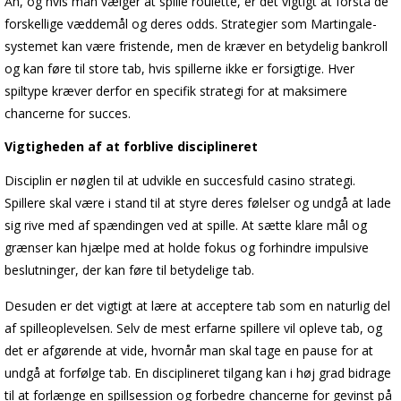
Åh, og hvis man vælger at spille roulette, er det vigtigt at forstå de
forskellige væddemål og deres odds. Strategier som Martingale-
systemet kan være fristende, men de kræver en betydelig bankroll
og kan føre til store tab, hvis spillerne ikke er forsigtige. Hver
spiltype kræver derfor en specifik strategi for at maksimere
chancerne for succes.
Vigtigheden af at forblive disciplineret
Disciplin er nøglen til at udvikle en succesfuld casino strategi.
Spillere skal være i stand til at styre deres følelser og undgå at lade
sig rive med af spændingen ved at spille. At sætte klare mål og
grænser kan hjælpe med at holde fokus og forhindre impulsive
beslutninger, der kan føre til betydelige tab.
Desuden er det vigtigt at lære at acceptere tab som en naturlig del
af spilleoplevelsen. Selv de mest erfarne spillere vil opleve tab, og
det er afgørende at vide, hvornår man skal tage en pause for at
undgå at forfølge tab. En disciplineret tilgang kan i høj grad bidrage
til at forlænge en spillsession og forbedre chancerne for gevinst på