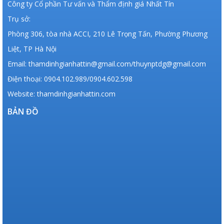
Công ty Cổ phần Tư vấn và Thẩm định giá Nhất Tín
Trụ sở:
Phòng 306, tòa nhà ACCI, 210 Lê Trọng Tấn, Phường Phương
Liệt, TP Hà Nội
Email: thamdinhgianhattin@gmail.com/thuynptdg@gmail.com
Điện thoại: 0904.102.989/0904.602.598
Website: thamdinhgianhattin.com
BẢN ĐỒ