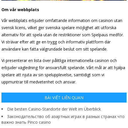
Om vår webbplats
Vår webbplats erbjuder omfattande information om casinon utan
svensk licens, vilket ger svenska spelare möjlighet att utforska
alternativ för att spela utan de restriktioner som Spelpaus medför.
Vi strävar efter att ge en trygg och informativ plattform där
användare kan fatta välgrundade beslut om sitt spelande.
Vi presenterar en lista över pålitliga internationella casinon och
erbjuder vägledning för ansvarsfullt spelande. Vårt mål är att hjälpa
spelare att njuta av sin spelupplevelse, samtidigt som vi
uppmuntrar till medvetenhet och ansvar.
BÀI VIẾT LIÊN QUAN
Die besten Casino-Standorte der Welt im Überblick
Законодательство об азартных играх в разных странах что
важно знать Pinco casino