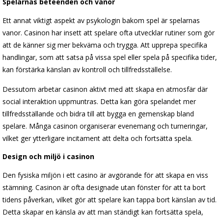
Spelarnas beteenden och vanor
Ett annat viktigt aspekt av psykologin bakom spel är spelarnas
vanor. Casinon har insett att spelare ofta utvecklar rutiner som gör
att de känner sig mer bekväma och trygga. Att upprepa specifika
handlingar, som att satsa på vissa spel eller spela på specifika tider,
kan förstärka känslan av kontroll och tillfredsställelse.
Dessutom arbetar casinon aktivt med att skapa en atmosfär där
social interaktion uppmuntras. Detta kan göra spelandet mer
tillfredsställande och bidra till att bygga en gemenskap bland
spelare. Många casinon organiserar evenemang och turneringar,
vilket ger ytterligare incitament att delta och fortsätta spela.
Design och miljö i casinon
Den fysiska miljön i ett casino är avgörande för att skapa en viss
stämning. Casinon är ofta designade utan fönster för att ta bort
tidens påverkan, vilket gör att spelare kan tappa bort känslan av tid.
Detta skapar en känsla av att man ständigt kan fortsätta spela,