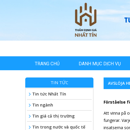
TRANG CHỦ
DANH MỤC DỊCH VỤ
TIN TỨC
AVSLÖJA H
Tin tức Nhất Tín
Förståelse 
Tin ngành
Att vinna på 
Tin giá cả thị trường
fungerar. Varj
Tin trong nước và quốc tế
insatserna som