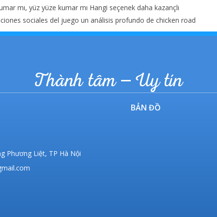
kumar mı, yüz yüze kumar mı Hangi seçenek daha kazançlı
aciones sociales del juego un análisis profundo de chicken road
Thành tâm – Uy tín
BẢN ĐỒ
ng Phương Liệt, TP Hà Nội
gmail.com