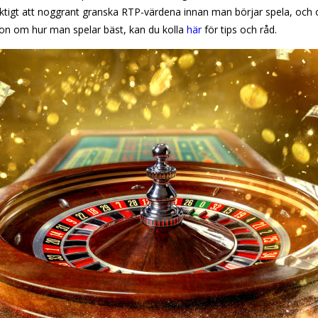
iktigt att noggrant granska RTP-värdena innan man börjar spela, och 
on om hur man spelar bäst, kan du kolla
här
för tips och råd.