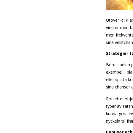
Utöver RTP är 
vinster men f
men frekventa
sina vinstchan
Strategier f
Bordsspelen på
exempel, i bla
eller splitta 
sina chanser a
Roulette erbju
typer av satsn
kunna göra in
nyckeln till f
Bonusar och