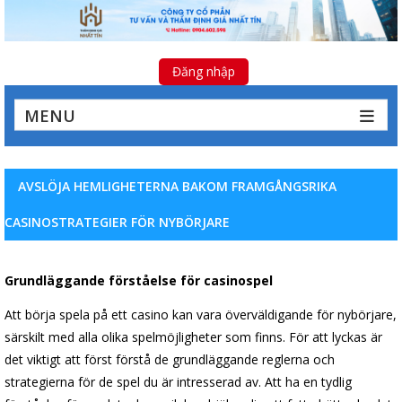
Đăng nhập
MENU
AVSLÖJA HEMLIGHETERNA BAKOM FRAMGÅNGSRIKA
CASINOSTRATEGIER FÖR NYBÖRJARE
Grundläggande förståelse för casinospel
Att börja spela på ett casino kan vara överväldigande för nybörjare,
särskilt med alla olika spelmöjligheter som finns. För att lyckas är
det viktigt att först förstå de grundläggande reglerna och
strategierna för de spel du är intresserad av. Att ha en tydlig