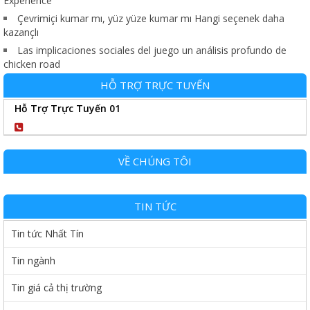
Experience
Çevrimiçi kumar mı, yüz yüze kumar mı Hangi seçenek daha
kazançlı
Las implicaciones sociales del juego un análisis profundo de
chicken road
HỖ TRỢ TRỰC TUYẾN
Hỗ Trợ Trực Tuyến 01
0904102989
VỀ CHÚNG TÔI
TIN TỨC
Tin tức Nhất Tín
Tin ngành
Tin giá cả thị trường