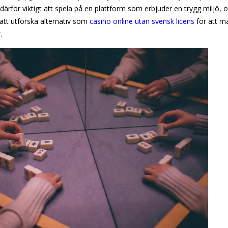
 därför viktigt att spela på en plattform som erbjuder en trygg miljö,
 att utforska alternativ som
casino online utan svensk licens
för att m
.