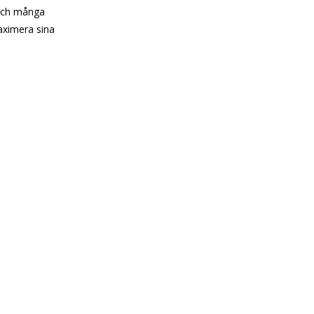
 och många
aximera sina