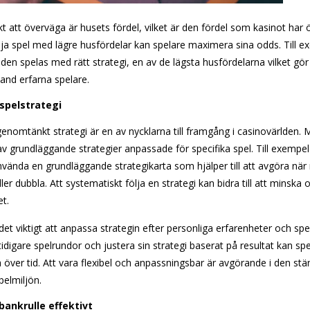
kt att överväga är husets fördel, vilket är den fördel som kasinot har 
ja spel med lägre husfördelar kan spelare maximera sina odds. Till e
 den spelas med rätt strategi, en av de lägsta husfördelarna vilket gör d
land erfarna spelare.
spelstrategi
genomtänkt strategi är en av nycklarna till framgång i casinovärlden.
v grundläggande strategier anpassade för specifika spel. Till exempel 
nvända en grundläggande strategikarta som hjälper till att avgöra när
ller dubbla. Att systematiskt följa en strategi kan bidra till att minska
et.
t viktigt att anpassa strategin efter personliga erfarenheter och spe
tidigare spelrundor och justera sin strategi baserat på resultat kan spe
över tid. Att vara flexibel och anpassningsbar är avgörande i den stä
pelmiljön.
bankrulle effektivt