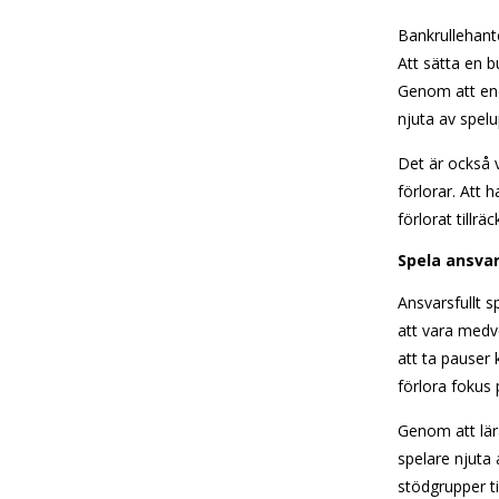
Bankrullehant
Att sätta en b
Genom att end
njuta av spelu
Det är också 
förlorar. Att 
förlorat tillr
Spela ansva
Ansvarsfullt 
att vara medve
att ta pauser 
förlora fokus 
Genom att lär
spelare njuta 
stödgrupper t