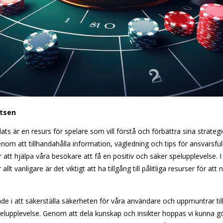
tsen
s är en resurs för spelare som vill förstå och förbättra sina strateg
nom att tillhandahålla information, vägledning och tips för ansvarsful
er att hjälpa våra besökare att få en positiv och säker spelupplevelse. I
r allt vanligare är det viktigt att ha tillgång till pålitliga resurser för att
de i att säkerställa säkerheten för våra användare och uppmuntrar til
elupplevelse. Genom att dela kunskap och insikter hoppas vi kunna gör