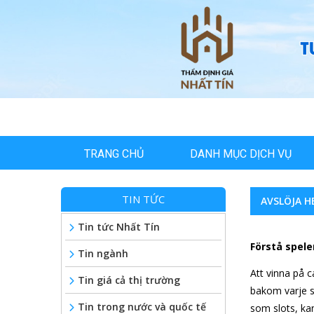
TRANG CHỦ
DANH MỤC DỊCH VỤ
TIN TỨC
AVSLÖJA H
Tin tức Nhất Tín
Förstå spele
Tin ngành
Att vinna på 
Tin giá cả thị trường
bakom varje s
Tin trong nước và quốc tế
som slots, ka