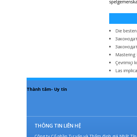
spelgemenskap
Die besten
Законодат
Законодат
Mastering 
Çevrimiçi 
Las implic
Thành tâm- Uy tín
THÔNG TIN LIÊN HỆ
Công ty Cổ phần Tư vấn và Thẩm định giá Nhất Tín