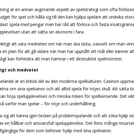
ering är en annan avgörande aspekt av spelstrategi som ofta förbises
udget för spel och hålla sig till den kan hjälpa spelare att undvika stora
ast spela med pengar man har råd att förlora och fasta insatsgränse
pplevelsen utan att sätta sin ekonomi i fara.
viktigt att vara medveten om när man ska sluta, oavsett om man vinne
ha en plan för att gå vidare när man har uppnått ett mål eller känner a
äckligt kan förhindra att man hamnar i ett destruktivt spelmönster.
rigt och medvetet
spelande är en kritisk del av den moderna spelkulturen. Casinon uppma
tna om sina spelvanor och att alltid spela för nöjes skull. Att sätta t
kan höja spelupplevelsen och minska risken för spelberoende. Det vikti
på varför man spelar – för nöje och underhållning.
a sig att känna igen tecken på problemspelande och att söka hjälp vi
av en hållbar och ansvarsfull spelupplevelse. Det finns många resurse
illgängliga för dem som behöver hjälp med sina spelvanor.