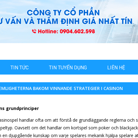
TIN TỨC
TIN TUYỂN DỤNG
LIÊN HỆ
EMLIGHETERNA BAKOM VINNANDE STRATEGIER I CASINON
ns grundprinciper
casinospel handlar ofta om att förstå de grundläggande reglerna och s
peltyp. Oavsett om det handlar om kortspel som poker och blackjack e
n en djupgående kunskap om varje spelares mekanik hjälpa spelare att