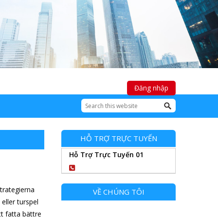
Đăng nhập
HỖ TRỢ TRỰC TUYẾN
Hỗ Trợ Trực Tuyến 01
0904102989
trategierna
VỀ CHÚNG TÔI
ller turspel
 fatta bättre