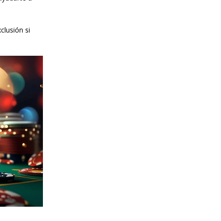
lusión si