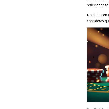
reflexionar so
No dudes en d
consideras que