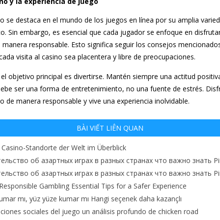
o y la experiencia de juego
 se destaca en el mundo de los juegos en línea por su amplia varieda
co. Sin embargo, es esencial que cada jugador se enfoque en disfrutar
 manera responsable. Esto significa seguir los consejos mencionado
ada visita al casino sea placentera y libre de preocupaciones.
l objetivo principal es divertirse. Mantén siempre una actitud positiv
debe ser una forma de entretenimiento, no una fuente de estrés. Disf
 de manera responsable y vive una experiencia inolvidable.
BÀI VIẾT LIÊN QUAN
 Casino-Standorte der Welt im Überblick
ельство об азартных играх в разных странах что важно знать Pi
ельство об азартных играх в разных странах что важно знать Pi
Responsible Gambling Essential Tips for a Safer Experience
kumar mı, yüz yüze kumar mı Hangi seçenek daha kazançlı
aciones sociales del juego un análisis profundo de chicken road