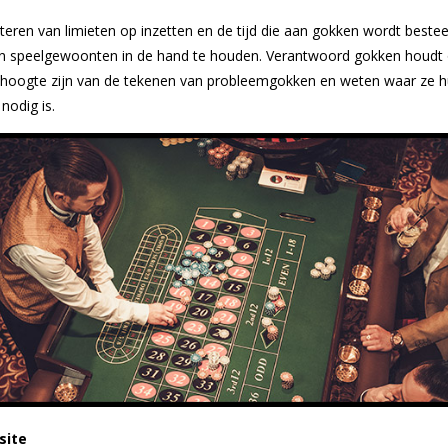
eren van limieten op inzetten en de tijd die aan gokken wordt bestee
n speelgewoonten in de hand te houden. Verantwoord gokken houdt 
 hoogte zijn van de tekenen van probleemgokken en weten waar ze h
 nodig is.
site