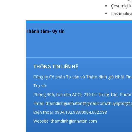
Çevrimiçi 
Las implic
Thành tâm- Uy tín
THÔNG TIN LIÊN HỆ
Công ty Cổ phần Tư vấn và Thẩm định giá Nhất Tín
Trụ sở:
Phòng 306, tòa nhà ACCI, 210 Lê Trọng Tấn, Phườ
Email: thamdinhgianhattin@gmail.com/thuynptdg@
Điện thoại: 0904.102.989/0904.602.598
Website: thamdinhgianhattin.com