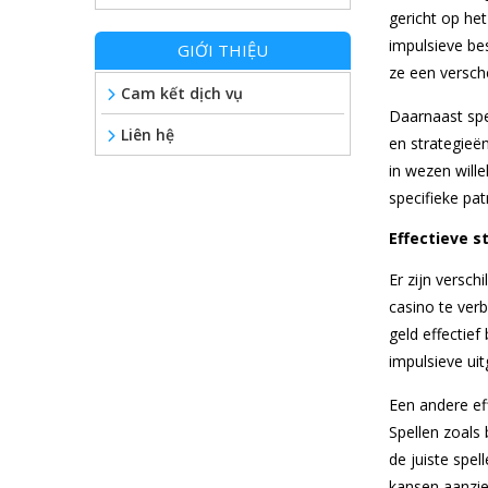
gericht op he
impulsieve be
GIỚI THIỆU
ze een versch
Cam kết dịch vụ
Daarnaast spe
Liên hệ
en strategieë
in wezen wille
specifieke pa
Effectieve 
Er zijn versc
casino te verb
geld effectie
impulsieve ui
Een andere eff
Spellen zoals 
de juiste spel
kansen aanzien