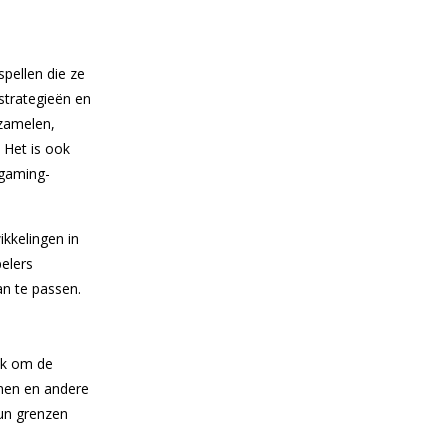
spellen die ze
 strategieën en
rzamelen,
 Het is ook
 gaming-
ikkelingen in
pelers
an te passen.
jk om de
emen en andere
hun grenzen