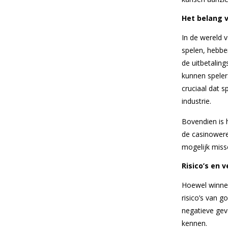
Het belang 
In de wereld v
spelen, hebben
de uitbetaling
kunnen speler
cruciaal dat s
industrie.
Bovendien is 
de casinowerel
mogelijk miss
Risico’s en 
Hoewel winnen
risico’s van 
negatieve gev
kennen.