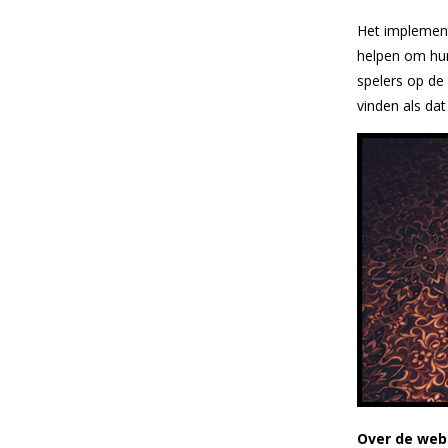
Het implement
helpen om hu
spelers op de
vinden als dat
Over de web