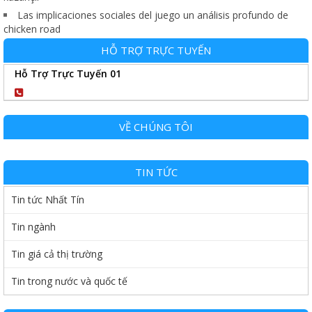
Las implicaciones sociales del juego un análisis profundo de
chicken road
HỖ TRỢ TRỰC TUYẾN
Hỗ Trợ Trực Tuyến 01
0904102989
VỀ CHÚNG TÔI
TIN TỨC
Tin tức Nhất Tín
Tin ngành
Tin giá cả thị trường
Tin trong nước và quốc tế