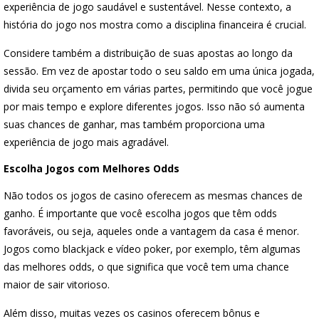
experiência de jogo saudável e sustentável. Nesse contexto, a
história do jogo nos mostra como a disciplina financeira é crucial.
Considere também a distribuição de suas apostas ao longo da
sessão. Em vez de apostar todo o seu saldo em uma única jogada,
divida seu orçamento em várias partes, permitindo que você jogue
por mais tempo e explore diferentes jogos. Isso não só aumenta
suas chances de ganhar, mas também proporciona uma
experiência de jogo mais agradável.
Escolha Jogos com Melhores Odds
Não todos os jogos de casino oferecem as mesmas chances de
ganho. É importante que você escolha jogos que têm odds
favoráveis, ou seja, aqueles onde a vantagem da casa é menor.
Jogos como blackjack e vídeo poker, por exemplo, têm algumas
das melhores odds, o que significa que você tem uma chance
maior de sair vitorioso.
Além disso, muitas vezes os casinos oferecem bônus e