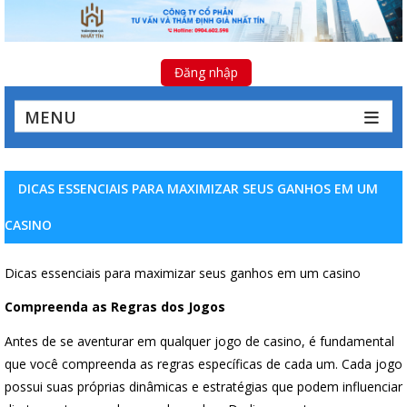
Đăng nhập
MENU
DICAS ESSENCIAIS PARA MAXIMIZAR SEUS GANHOS EM UM
CASINO
Dicas essenciais para maximizar seus ganhos em um casino
Compreenda as Regras dos Jogos
Antes de se aventurar em qualquer jogo de casino, é fundamental
que você compreenda as regras específicas de cada um. Cada jogo
possui suas próprias dinâmicas e estratégias que podem influenciar