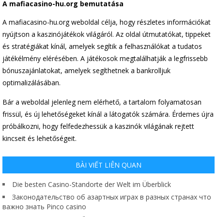
A mafiacasino-hu.org bemutatása
A mafiacasino-hu.org weboldal célja, hogy részletes információkat
nyújtson a kaszinójátékok világáról. Az oldal útmutatókat, tippeket
és stratégiákat kínál, amelyek segítik a felhasználókat a tudatos
játékélmény elérésében. A játékosok megtalálhatják a legfrissebb
bónuszajánlatokat, amelyek segíthetnek a bankrolljuk
optimalizálásában.
Bár a weboldal jelenleg nem elérhető, a tartalom folyamatosan
frissül, és új lehetőségeket kínál a látogatók számára. Érdemes újra
próbálkozni, hogy felfedezhessük a kaszinók világának rejtett
kincseit és lehetőségeit.
BÀI VIẾT LIÊN QUAN
Die besten Casino-Standorte der Welt im Überblick
Законодательство об азартных играх в разных странах что
важно знать Pinco casino