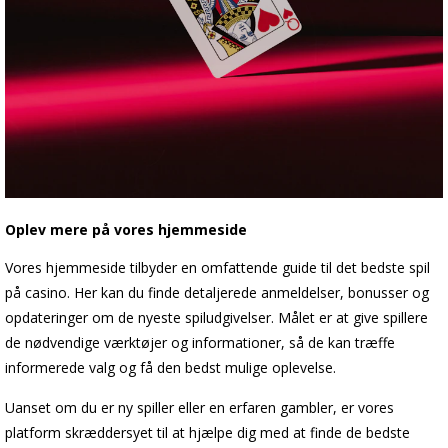
Oplev mere på vores hjemmeside
Vores hjemmeside tilbyder en omfattende guide til det bedste spil
på casino. Her kan du finde detaljerede anmeldelser, bonusser og
opdateringer om de nyeste spiludgivelser. Målet er at give spillere
de nødvendige værktøjer og informationer, så de kan træffe
informerede valg og få den bedst mulige oplevelse.
Uanset om du er ny spiller eller en erfaren gambler, er vores
platform skræddersyet til at hjælpe dig med at finde de bedste