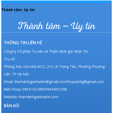
Thành tâm- Uy tín
Thành tâm – Uy tín
THÔNG TIN LIÊN HỆ
Công ty Cổ phần Tư vấn và Thẩm định giá Nhất Tín
Trụ sở:
Phòng 306, tòa nhà ACCI, 210 Lê Trọng Tấn, Phường Phương
Liệt, TP Hà Nội
Email: thamdinhgianhattin@gmail.com/thuynptdg@gmail.com
Điện thoại: 0904.102.989/0904.602.598
Website: thamdinhgianhattin.com
BẢN ĐỒ