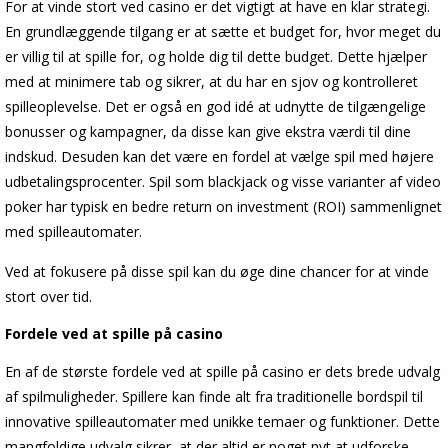
For at vinde stort ved casino er det vigtigt at have en klar strategi.
En grundlæggende tilgang er at sætte et budget for, hvor meget du
er villig til at spille for, og holde dig til dette budget. Dette hjælper
med at minimere tab og sikrer, at du har en sjov og kontrolleret
spilleoplevelse. Det er også en god idé at udnytte de tilgængelige
bonusser og kampagner, da disse kan give ekstra værdi til dine
indskud. Desuden kan det være en fordel at vælge spil med højere
udbetalingsprocenter. Spil som blackjack og visse varianter af video
poker har typisk en bedre return on investment (ROI) sammenlignet
med spilleautomater.
Ved at fokusere på disse spil kan du øge dine chancer for at vinde
stort over tid.
Fordele ved at spille på casino
En af de største fordele ved at spille på casino er dets brede udvalg
af spilmuligheder. Spillere kan finde alt fra traditionelle bordspil til
innovative spilleautomater med unikke temaer og funktioner. Dette
mangfoldige udvalg sikrer, at der altid er noget nyt at udforske,