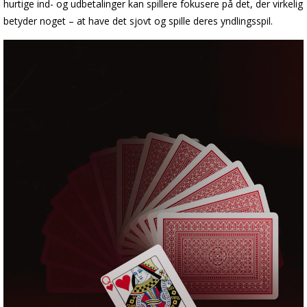
hurtige ind- og udbetalinger kan spillere fokusere på det, der virkelig
betyder noget – at have det sjovt og spille deres yndlingsspil.