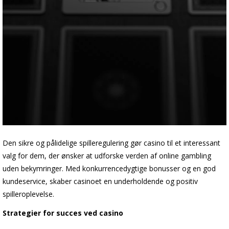
Den sikre og pålidelige spilleregulering gør casino til et interessant
valg for dem, der ønsker at udforske verden af online gambling
uden bekymringer. Med konkurrencedygtige bonusser og en god
kundeservice, skaber casinoet en underholdende og positiv
spilleroplevelse.
Strategier for succes ved casino