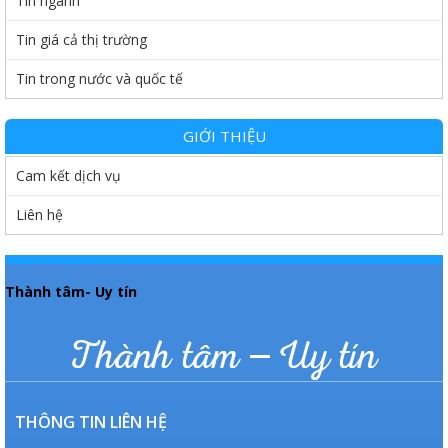
Tin ngành
Tin giá cả thị trường
Tin trong nước và quốc tế
GIỚI THIỆU
Cam kết dịch vụ
Liên hệ
Thành tâm- Uy tín
Thành tâm – Uy tín
THÔNG TIN LIÊN HỆ