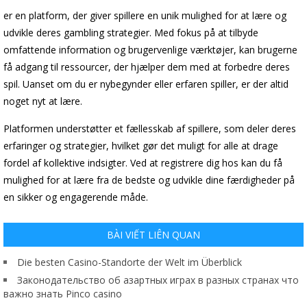
er en platform, der giver spillere en unik mulighed for at lære og
udvikle deres gambling strategier. Med fokus på at tilbyde
omfattende information og brugervenlige værktøjer, kan brugerne
få adgang til ressourcer, der hjælper dem med at forbedre deres
spil. Uanset om du er nybegynder eller erfaren spiller, er der altid
noget nyt at lære.
Platformen understøtter et fællesskab af spillere, som deler deres
erfaringer og strategier, hvilket gør det muligt for alle at drage
fordel af kollektive indsigter. Ved at registrere dig hos kan du få
mulighed for at lære fra de bedste og udvikle dine færdigheder på
en sikker og engagerende måde.
BÀI VIẾT LIÊN QUAN
Die besten Casino-Standorte der Welt im Überblick
Законодательство об азартных играх в разных странах что
важно знать Pinco casino