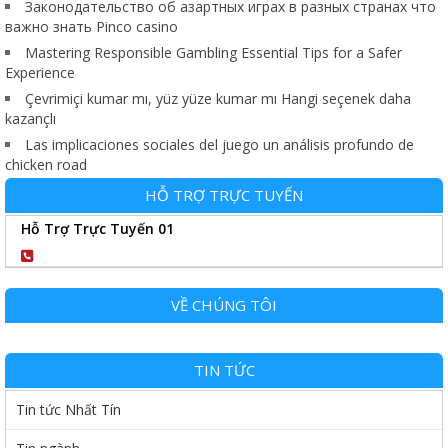
Законодательство об азартных играх в разных странах что
важно знать Pinco casino
Mastering Responsible Gambling Essential Tips for a Safer
Experience
Çevrimiçi kumar mı, yüz yüze kumar mı Hangi seçenek daha
kazançlı
Las implicaciones sociales del juego un análisis profundo de
chicken road
HỖ TRỢ TRỰC TUYẾN
Hỗ Trợ Trực Tuyến 01
0904102989
VỀ CHÚNG TÔI
TIN TỨC
Tin tức Nhất Tín