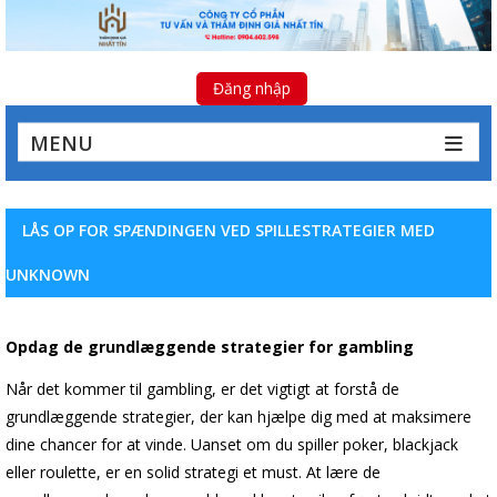
Đăng nhập
MENU
LÅS OP FOR SPÆNDINGEN VED SPILLESTRATEGIER MED
UNKNOWN
Opdag de grundlæggende strategier for gambling
Når det kommer til gambling, er det vigtigt at forstå de
grundlæggende strategier, der kan hjælpe dig med at maksimere
dine chancer for at vinde. Uanset om du spiller poker, blackjack
eller roulette, er en solid strategi et must. At lære de