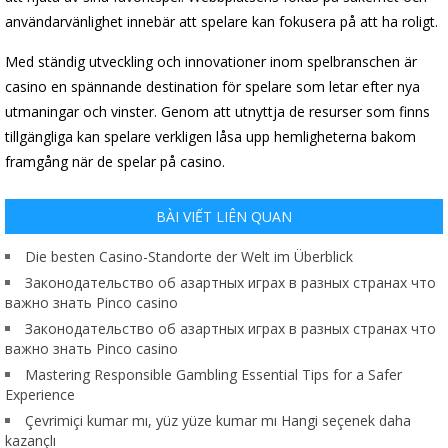
användarvänlighet innebär att spelare kan fokusera på att ha roligt.
Med ständig utveckling och innovationer inom spelbranschen är
casino en spännande destination för spelare som letar efter nya
utmaningar och vinster. Genom att utnyttja de resurser som finns
tillgängliga kan spelare verkligen låsa upp hemligheterna bakom
framgång när de spelar på casino.
BÀI VIẾT LIÊN QUAN
Die besten Casino-Standorte der Welt im Überblick
Законодательство об азартных играх в разных странах что
важно знать Pinco casino
Законодательство об азартных играх в разных странах что
важно знать Pinco casino
Mastering Responsible Gambling Essential Tips for a Safer
Experience
Çevrimiçi kumar mı, yüz yüze kumar mı Hangi seçenek daha
kazançlı