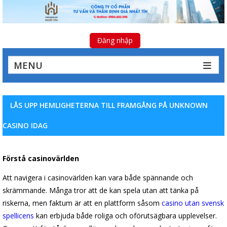
Đăng nhập
MENU
LÅS UPP HEMLIGHETERNA TILL FRAMGÅNG PÅ UNKNOWN
CASINO IDAG
Förstå casinovärlden
Att navigera i casinovärlden kan vara både spännande och
skrämmande. Många tror att de kan spela utan att tänka på
riskerna, men faktum är att en plattform såsom
casino utan svensk
spellicens
kan erbjuda både roliga och oförutsägbara upplevelser.