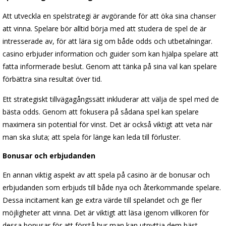
Att utveckla en spelstrategi är avgörande för att öka sina chanser
att vinna. Spelare bör alltid börja med att studera de spel de är
intresserade av, för att lära sig om både odds och utbetalningar.
casino erbjuder information och guider som kan hjälpa spelare att
fatta informerade beslut. Genom att tänka på sina val kan spelare
förbättra sina resultat över tid.
Ett strategiskt tillvägagångssätt inkluderar att välja de spel med de
bästa odds. Genom att fokusera på sådana spel kan spelare
maximera sin potential för vinst. Det är också viktigt att veta när
man ska sluta; att spela för länge kan leda till förluster.
Bonusar och erbjudanden
En annan viktig aspekt av att spela på casino är de bonusar och
erbjudanden som erbjuds till både nya och återkommande spelare.
Dessa incitament kan ge extra värde till spelandet och ge fler
möjligheter att vinna. Det är viktigt att läsa igenom villkoren för
dessa bonusar för att förstå hur man kan utnyttja dem bäst.