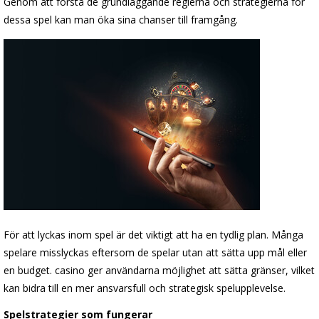
Genom att förstå de grundläggande reglerna och strategierna för
dessa spel kan man öka sina chanser till framgång.
För att lyckas inom spel är det viktigt att ha en tydlig plan. Många
spelare misslyckas eftersom de spelar utan att sätta upp mål eller
en budget. casino ger användarna möjlighet att sätta gränser, vilket
kan bidra till en mer ansvarsfull och strategisk spelupplevelse.
Spelstrategier som fungerar