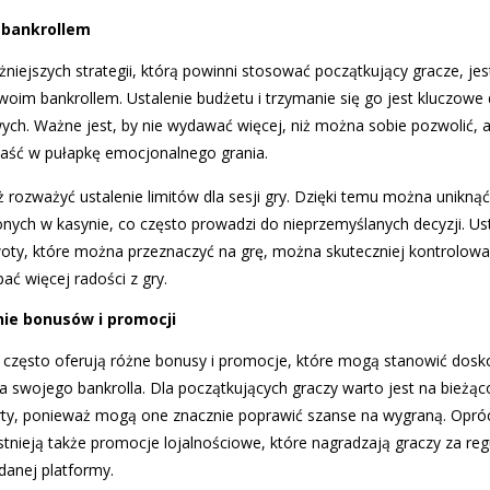
 bankrollem
żniejszych strategii, którą powinni stosować początkujący gracze, je
woim bankrollem. Ustalenie budżetu i trzymanie się go jest kluczowe d
wych. Ważne jest, by nie wydawać więcej, niż można sobie pozwolić, 
paść w pułapkę emocjonalnego grania.
 rozważyć ustalenie limitów dla sesji gry. Dzięki temu można uniknąć
nych w kasynie, co często prowadzi do nieprzemyślanych decyzji. Usta
oty, które można przeznaczyć na grę, można skuteczniej kontrolow
pać więcej radości z gry.
ie bonusów i promocji
 często oferują różne bonusy i promocje, które mogą stanowić dosk
a swojego bankrolla. Dla początkujących graczy warto jest na bieżąco
rty, ponieważ mogą one znacznie poprawić szanse na wygraną. Opr
istnieją także promocje lojalnościowe, które nagradzają graczy za reg
danej platformy.