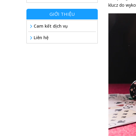
klucz do wyko
GIỚI THIỆU
Cam kết dịch vụ
Liên hệ