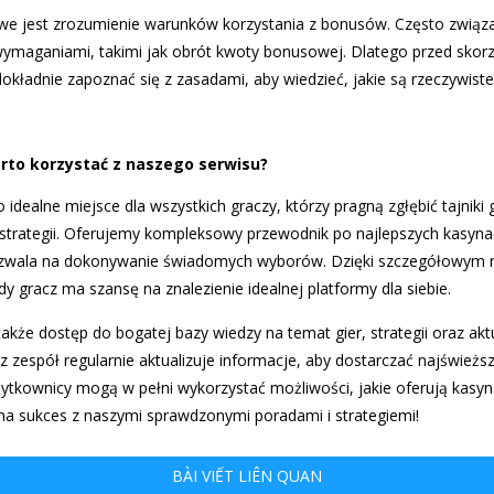
we jest zrozumienie warunków korzystania z bonusów. Często związ
ymaganiami, takimi jak obrót kwoty bonusowej. Dlatego przed skor
okładnie zapoznać się z zasadami, aby wiedzieć, jakie są rzeczywiste
rto korzystać z naszego serwisu?
 idealne miejsce dla wszystkich graczy, którzy pragną zgłębić tajniki g
strategii. Oferujemy kompleksowy przewodnik po najlepszych kasyna
ozwala na dokonywanie świadomych wyborów. Dzięki szczegółowym 
y gracz ma szansę na znalezienie idealnej platformy dla siebie.
kże dostęp do bogatej bazy wiedzy na temat gier, strategii oraz akt
z zespół regularnie aktualizuje informacje, aby dostarczać najświeższ
ytkownicy mogą w pełni wykorzystać możliwości, jakie oferują kasyna
na sukces z naszymi sprawdzonymi poradami i strategiemi!
BÀI VIẾT LIÊN QUAN