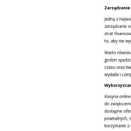
Zarządzanie
Jedną z najwa
zarządzanie s
strat finanso
to, aby nie w
Warto również
godzin spędzo
czasu oraz kw
wydatki i czer
Wykorzystan
Kasyna online
do zwiększeni
dostępne ofe
powitalnych, 
korzystanie z 