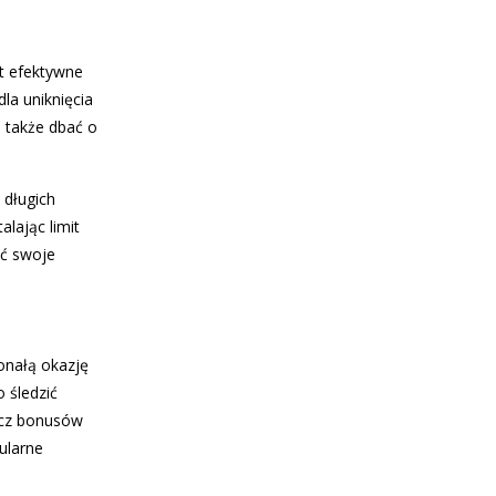
st efektywne
la uniknięcia
a także dbać o
 długich
lając limit
ać swoje
onałą okazję
 śledzić
ócz bonusów
ularne