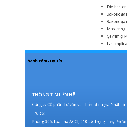
Die besten
Законодат
Законодат
Mastering 
Çevrimiçi 
Las implic
Thành tâm- Uy tín
THÔNG TIN LIÊN HỆ
Công ty Cổ phần Tư vấn và Thẩm định giá Nhất Tín
Trụ sở:
Phòng 306, tòa nhà ACCI, 210 Lê Trọng Tấn, Phườ