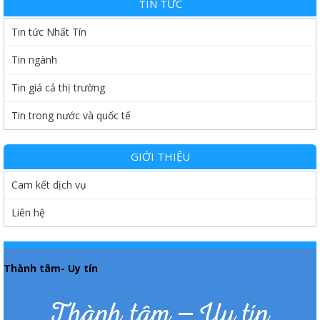
TIN TỨC
Tin tức Nhất Tín
Tin ngành
Tin giá cả thị trường
Tin trong nước và quốc tế
GIỚI THIỆU
Cam kết dịch vụ
Liên hệ
Thành tâm- Uy tín
Thành tâm – Uy tín