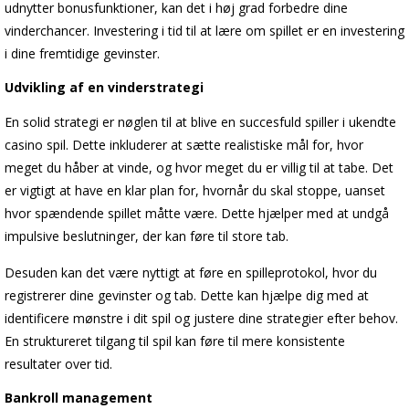
udnytter bonusfunktioner, kan det i høj grad forbedre dine
vinderchancer. Investering i tid til at lære om spillet er en investering
i dine fremtidige gevinster.
Udvikling af en vinderstrategi
En solid strategi er nøglen til at blive en succesfuld spiller i ukendte
casino spil. Dette inkluderer at sætte realistiske mål for, hvor
meget du håber at vinde, og hvor meget du er villig til at tabe. Det
er vigtigt at have en klar plan for, hvornår du skal stoppe, uanset
hvor spændende spillet måtte være. Dette hjælper med at undgå
impulsive beslutninger, der kan føre til store tab.
Desuden kan det være nyttigt at føre en spilleprotokol, hvor du
registrerer dine gevinster og tab. Dette kan hjælpe dig med at
identificere mønstre i dit spil og justere dine strategier efter behov.
En struktureret tilgang til spil kan føre til mere konsistente
resultater over tid.
Bankroll management