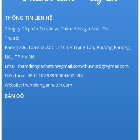
THÔNG TIN LIÊN HỆ
Công ty Cổ phần Tư vấn và Thẩm định giá Nhất Tín
Trụ sở:
Phòng 306, tòa nhà ACCI, 210 Lê Trọng Tấn, Phường Phương
Liệt, TP Hà Nội
Email: thamdinhgianhattin@gmail.com/thuynptdg@gmail.com
Điện thoại: 0904.102.989/0904.602.598
Website: thamdinhgianhattin.com
BẢN ĐỒ