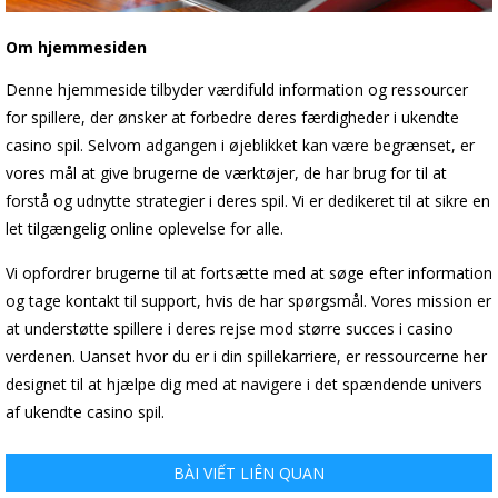
Om hjemmesiden
Denne hjemmeside tilbyder værdifuld information og ressourcer
for spillere, der ønsker at forbedre deres færdigheder i ukendte
casino spil. Selvom adgangen i øjeblikket kan være begrænset, er
vores mål at give brugerne de værktøjer, de har brug for til at
forstå og udnytte strategier i deres spil. Vi er dedikeret til at sikre en
let tilgængelig online oplevelse for alle.
Vi opfordrer brugerne til at fortsætte med at søge efter information
og tage kontakt til support, hvis de har spørgsmål. Vores mission er
at understøtte spillere i deres rejse mod større succes i casino
verdenen. Uanset hvor du er i din spillekarriere, er ressourcerne her
designet til at hjælpe dig med at navigere i det spændende univers
af ukendte casino spil.
BÀI VIẾT LIÊN QUAN