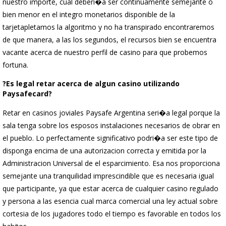
nuestro importe, cual deberi�a ser continuamente semejante o
bien menor en el integro monetarios disponible de la
tarjetapletamos la algoritmo y no ha transpirado encontraremos
de que manera, a las los segundos, el recursos bien se encuentra
vacante acerca de nuestro perfil de casino para que probemos
fortuna.
?Es legal retar acerca de algun casino utilizando
Paysafecard?
Retar en casinos joviales Paysafe Argentina seri�a legal porque la
sala tenga sobre los esposos instalaciones necesarios de obrar en
el pueblo. Lo perfectamente significativo podri�a ser este tipo de
disponga encima de una autorizacion correcta y emitida por la
Administracion Universal de el esparcimiento. Esa nos proporciona
semejante una tranquilidad imprescindible que es necesaria igual
que participante, ya que estar acerca de cualquier casino regulado
y persona a las esencia cual marca comercial una ley actual sobre
cortesia de los jugadores todo el tiempo es favorable en todos los