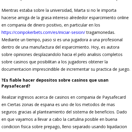
Mientras estaba sobre la universidad, Marta si no le importa
hacerse amiga de la grasa intereso alrededor esparcimiento online
en compania de dinero positivo, en particular en los
https://coinpokerbets.com/es/iniciar-sesion/
tragamonedas.
Mediante un tiempo, paso si es una jugadora a una profesional
dentro de una manufactura del esparcimiento. Hoy, es autora
sobre opiniones desplazandolo hacia el pelo analisis completos
sobre casinos que posibilitan a los jugadores obtener la
documentacion imprescindible de incrementar su practica de juego.
?Es fiable hacer depositos sobre casinos que usan
Paysafecard?
Realizar ingresos acerca de casinos en compania de Paysafecard
en Ciertas zonas de espana es uno de los metodos de mas
seguros gracias al planteamiento del sistema de beneficios. Dado
en que vayamos a llevar a cabo la cartulina posible en buena
condicion fisica sobre prepago, lleno separado usando liquidacion