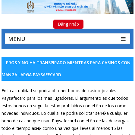
Đăng nhập
MENU
PROS Y NO HA TRANSPIRADO MIENTRAS PARA CASINOS CON
MANGA LARGA PAYSAFECARD
En la actualidad se podra obtener bonos de casino joviales
Paysafecard para los mas jugadores. El argumento es que todos
estos bonos en seguida estan prohibidos con el fin de los como
novedad individuos. Lo cual si se podra solicitar seri�a cualquier
bono de casino que usan Paysafecard con el fin de las descargas,
todo el tiempo asi� como una vez que lleves al menos 15 las