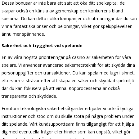
Dessa bonusar är inte bara ett sätt att öka ditt spelkapital; de
skapar också en känsla av gemenskap och konkurrens bland
spelarna. Du kan delta i olika kampanjer och utmaningar där du kan
vinna fantastiska priser och belöningar, vilket gör spelupplevelsen
ännu mer spännande.
Säkerhet och trygghet vid spelande
En av våra högsta prioriteringar på casino är säkerheten för våra
spelare. Vi använder avancerad säkerhetsteknik för att skydda dina
personuppgifter och transaktioner. Du kan spela med lugn i sinnet,
eftersom vi strävar efter att skapa en säker och skyddad spelmiljö
där du kan fokusera på att vinna. Köpprocesserna är också
transparenta och skyddade.
Förutom teknologiska säkerhetsåtgärder erbjuder vi också tydliga
instruktioner och stöd om du skulle stöta på några problem under
ditt spelande. Vårt kundsupportteam finns tillgängligt för att hjälpa
dig med eventuella frågor eller hinder som kan uppstå, vilket gör