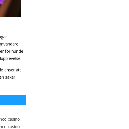
ngar.
 användare
er för hur de
lupplevelse.
e anser att
 en säker
nco casino
nco casino