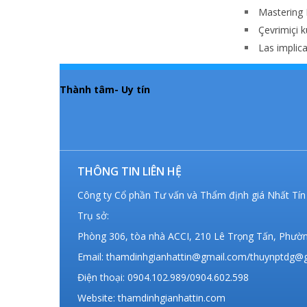
Mastering 
Çevrimiçi 
Las implic
Thành tâm- Uy tín
THÔNG TIN LIÊN HỆ
Công ty Cổ phần Tư vấn và Thẩm định giá Nhất Tín
Trụ sở:
Phòng 306, tòa nhà ACCI, 210 Lê Trọng Tấn, Phườ
Email: thamdinhgianhattin@gmail.com/thuynptdg@
Điện thoại: 0904.102.989/0904.602.598
Website: thamdinhgianhattin.com