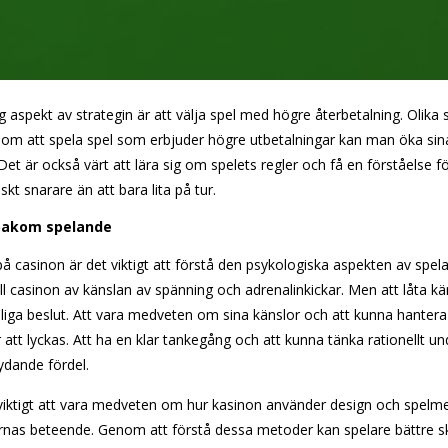
g aspekt av strategin är att välja spel med högre återbetalning. Olika s
om att spela spel som erbjuder högre utbetalningar kan man öka sin
Det är också värt att lära sig om spelets regler och få en förståelse 
skt snarare än att bara lita på tur.
bakom spelande
på casinon är det viktigt att förstå den psykologiska aspekten av spe
ill casinon av känslan av spänning och adrenalinkickar. Men att låta kä
dåliga beslut. Att vara medveten om sina känslor och att kunna hante
att lyckas. Att ha en klar tankegång och att kunna tänka rationellt u
ydande fördel.
viktigt att vara medveten om hur kasinon använder design och spelme
rnas beteende. Genom att förstå dessa metoder kan spelare bättre s