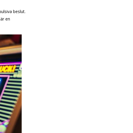
ulsiva beslut.
 är en