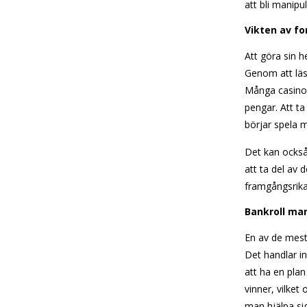
att bli manip
Vikten av fo
Att göra sin h
Genom att läsa
Många casinon
pengar. Att ta
börjar spela m
Det kan också 
att ta del av 
framgångsrika
Bankroll ma
En av de mest 
Det handlar i
att ha en plan
vinner, vilket
man hjälpa sig