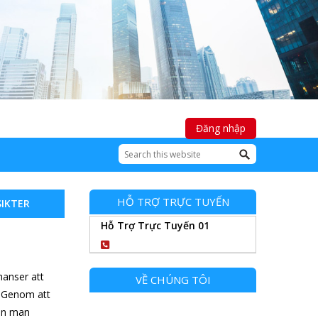
Đăng nhập
HỖ TRỢ TRỰC TUYẾN
IKTER
Hỗ Trợ Trực Tuyến 01
0904102989
hanser att
VỀ CHÚNG TÔI
n. Genom att
kan man