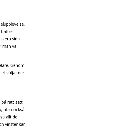
elupplevelse.
 bättre.
iskera sina
är man väl
pelare. Genom
let välja mer
på rätt sätt.
a, utan också
sa allt de
och vinster kan