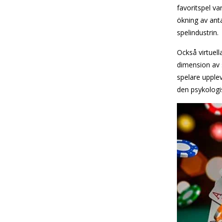
favoritspel va
ökning av anta
spelindustrin.
Också virtuell
dimension av 
spelare upplev
den psykologis