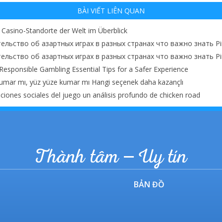
BÀI VIẾT LIÊN QUAN
 Casino-Standorte der Welt im Überblick
ельство об азартных играх в разных странах что важно знать Pi
ельство об азартных играх в разных странах что важно знать Pi
Responsible Gambling Essential Tips for a Safer Experience
kumar mı, yüz yüze kumar mı Hangi seçenek daha kazançlı
aciones sociales del juego un análisis profundo de chicken road
Thành tâm – Uy tín
BẢN ĐỒ