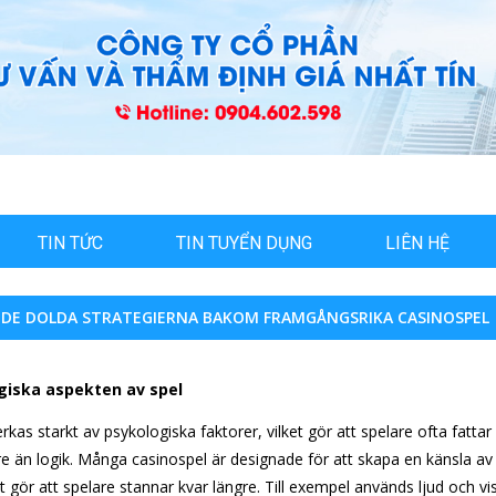
TIN TỨC
TIN TUYỂN DỤNG
LIÊN HỆ
 DE DOLDA STRATEGIERNA BAKOM FRAMGÅNGSRIKA CASINOSPEL
giska aspekten av spel
kas starkt av psykologiska faktorer, vilket gör att spelare ofta fattar 
re än logik. Många casinospel är designade för att skapa en känsla a
et gör att spelare stannar kvar längre. Till exempel används ljud och vis