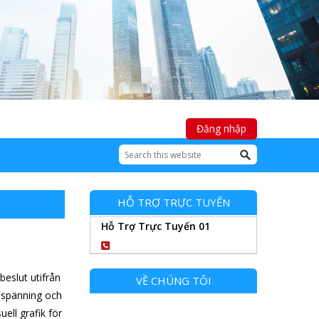
Đăng nhập
HỖ TRỢ TRỰC TUYẾN
Hỗ Trợ Trực Tuyến 01
0904102989
beslut utifrån
VỀ CHÚNG TÔI
v spänning och
uell grafik för