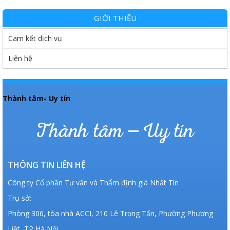
GIỚI THIỆU
Cam kết dịch vụ
Liên hệ
Thành tâm- Uy tín
Thành tâm – Uy tín
THÔNG TIN LIÊN HỆ
Công ty Cổ phần Tư vấn và Thẩm định giá Nhất Tín
Trụ sở:
Phòng 306, tòa nhà ACCI, 210 Lê Trọng Tấn, Phường Phương
Liệt, TP Hà Nội