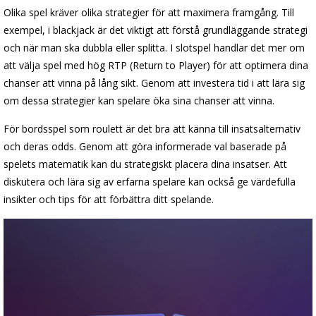
Olika spel kräver olika strategier för att maximera framgång. Till
exempel, i blackjack är det viktigt att förstå grundläggande strategi
och när man ska dubbla eller splitta. I slotspel handlar det mer om
att välja spel med hög RTP (Return to Player) för att optimera dina
chanser att vinna på lång sikt. Genom att investera tid i att lära sig
om dessa strategier kan spelare öka sina chanser att vinna.
För bordsspel som roulett är det bra att känna till insatsalternativ
och deras odds. Genom att göra informerade val baserade på
spelets matematik kan du strategiskt placera dina insatser. Att
diskutera och lära sig av erfarna spelare kan också ge värdefulla
insikter och tips för att förbättra ditt spelande.