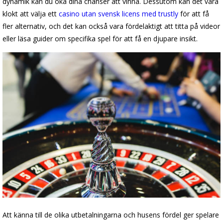
dynamik kan du öka dina chanser att vinna. Dessutom kan det vara
klokt att välja ett
casino utan svensk licens med trustly
för att få
fler alternativ, och det kan också vara fördelaktigt att titta på videor
eller läsa guider om specifika spel för att få en djupare insikt.
Att känna till de olika utbetalningarna och husens fördel ger spelare