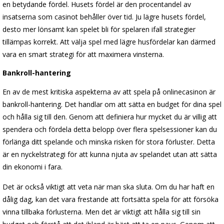
en betydande fördel. Husets fördel är den procentandel av
insatserna som casinot behåller över tid. Ju lägre husets fördel,
desto mer lönsamt kan spelet bli för spelaren ifall strategier
tillämpas korrekt. Att välja spel med lägre husfördelar kan därmed
vara en smart strategi för att maximera vinsterna.
Bankroll-hantering
En av de mest kritiska aspekterna av att spela på onlinecasinon är
bankroll-hantering. Det handlar om att sätta en budget för dina spel
och hålla sig till den. Genom att definiera hur mycket du är villig att
spendera och fördela detta belopp över flera spelsessioner kan du
förlänga ditt spelande och minska risken för stora förluster. Detta
är en nyckelstrategi för att kunna njuta av spelandet utan att sätta
din ekonomi i fara.
Det är också viktigt att veta när man ska sluta. Om du har haft en
dålig dag, kan det vara frestande att fortsätta spela för att försöka
vinna tillbaka förlusterna. Men det är viktigt att hålla sig till sin