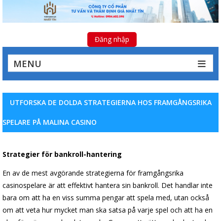
Đăng nhập
MENU
UTFORSKA DE DOLDA STRATEGIERNA HOS FRAMGÅNGSRIKA
SPELARE PÅ MALINA CASINO
Strategier för bankroll-hantering
En av de mest avgörande strategierna för framgångsrika
casinospelare är att effektivt hantera sin bankroll. Det handlar inte
bara om att ha en viss summa pengar att spela med, utan också
om att veta hur mycket man ska satsa på varje spel och att ha en