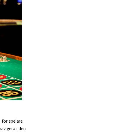
 för spelare
navigera i den