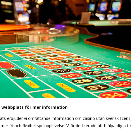
r webbplats för mer information
ats erbjuder vi omfattande information om casino utan svensk licens,
er fri och flexibel spelupplevelse. Vi är dedikerade att hjälpa dig att 