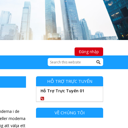
Đăng nhập
HỖ TRỢ TRỰC TUYẾN
Hỗ Trợ Trực Tuyến 01
0904102989
nderna i de
VỀ CHÚNG TÔI
 eller moderna
g att välja ett