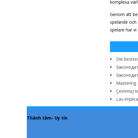
komplexa värl
Genom att besö
spelande och ö
spelare har vi
Die besten
Законодат
Законодат
Mastering 
Çevrimiçi 
Las implic
Thành tâm- Uy tín