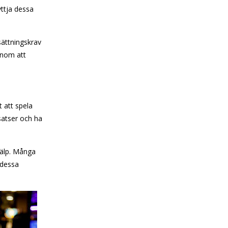
yttja dessa
sättningskrav
enom att
t att spela
satser och ha
hjälp. Många
 dessa