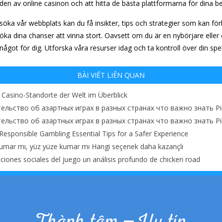
den av online casinon och att hitta de bästa plattformarna för dina b
ka vår webbplats kan du få insikter, tips och strategier som kan förb
ka dina chanser att vinna stort. Oavsett om du är en nybörjare eller
 något för dig. Utforska våra resurser idag och ta kontroll över din spe
BÀI VIẾT LIÊN QUAN
 Casino-Standorte der Welt im Überblick
ельство об азартных играх в разных странах что важно знать Pi
ельство об азартных играх в разных странах что важно знать Pi
Responsible Gambling Essential Tips for a Safer Experience
kumar mı, yüz yüze kumar mı Hangi seçenek daha kazançlı
aciones sociales del juego un análisis profundo de chicken road
Thành tâm – Uy tín