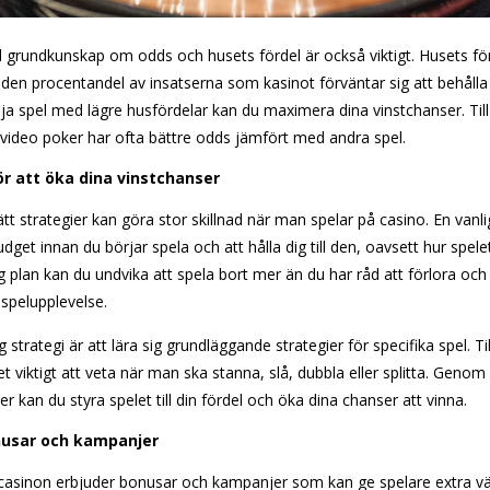
id grundkunskap om odds och husets fördel är också viktigt. Husets fö
den procentandel av insatserna som kasinot förväntar sig att behålla 
ja spel med lägre husfördelar kan du maximera dina vinstchanser. Til
 video poker har ofta bättre odds jämfört med andra spel.
ör att öka dina vinstchanser
tt strategier kan göra stor skillnad när man spelar på casino. En vanlig
udget innan du börjar spela och att hålla dig till den, oavsett hur spe
ig plan kan du undvika att spela bort mer än du har råd att förlora och
spelupplevelse.
g strategi är att lära sig grundläggande strategier för specifika spel. Ti
et viktigt att veta när man ska stanna, slå, dubbla eller splitta. Geno
er kan du styra spelet till din fördel och öka dina chanser att vinna.
nusar och kampanjer
asinon erbjuder bonusar och kampanjer som kan ge spelare extra v