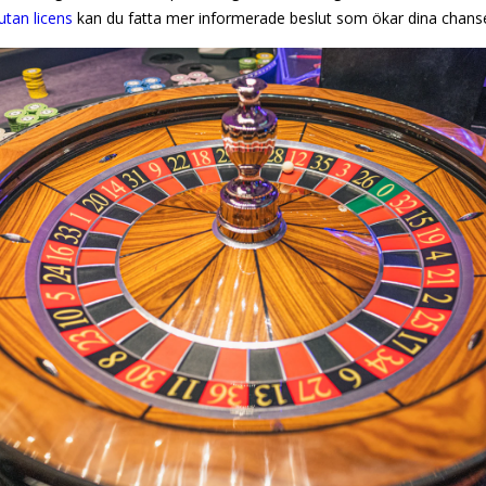
utan licens
kan du fatta mer informerade beslut som ökar dina chanser