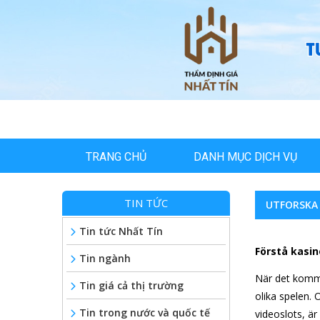
TRANG CHỦ
DANH MỤC DỊCH VỤ
TIN TỨC
UTFORSKA
Tin tức Nhất Tín
Förstå kasi
Tin ngành
När det kommer
Tin giá cả thị trường
olika spelen.
Tin trong nước và quốc tế
videoslots, är 