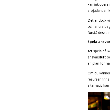
kan inkludera
erbjudanden k
Det är dock vi
och andra beg
förstå dessa 
Spela ansva
Att spela på k
ansvarsfullt 
en plan för nä
Om du känner a
resurser finn
alternativ ka