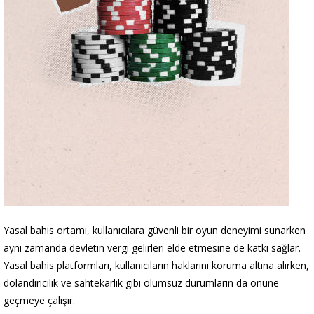
Yasal bahis ortamı, kullanıcılara güvenli bir oyun deneyimi sunarken
aynı zamanda devletin vergi gelirleri elde etmesine de katkı sağlar.
Yasal bahis platformları, kullanıcıların haklarını koruma altına alırken,
dolandırıcılık ve sahtekarlık gibi olumsuz durumların da önüne
geçmeye çalışır.