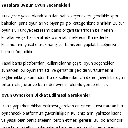
Yasalara Uygun Oyun Seçenekleri
Türkiye’de yasal olarak sunulan bahis seçenekleri genellikle spor
bahisleri, şans oyunları ve piyango gibi kategorilerle sınırlıdır. Bu tür
oyunlar, Türkiye’deki resmi bahis organı tarafından belirlenen
kurallar ve şartlar dahilinde oynanabilmektedir. Bu nedenle,
kullanıcıların yasal olarak hangi tür bahislerin yapılabileceğini iyi
bilmesi önemlidir.
Yasal bahis platformları, kullanıcılarına çeşitli oyun seçenekleri
sunarken, bu oyunların adil ve şeffaf bir şekilde yürütülmesini
sağlamakla yükümlüdür. Bu da kullanıcılar için daha güvenli bir oyun
ortamı oluşturur ve bahis deneyimini olumlu yönde etkiler.
Oyun Oynarken Dikkat Edilmesi Gerekenler
Bahis yaparken dikkat edilmesi gereken en önemli unsurlardan biri,
oynanacak platformun güvenilirliğidir. Kullanıcıların, yalnızca lisanslı
ve yasal olan bahis sitelerini tercih etmesi gerekir. Bu, dolandırıcılık
veya kötü niyetli uygulamalarla karşılaşma olasılığını en aza indirir.