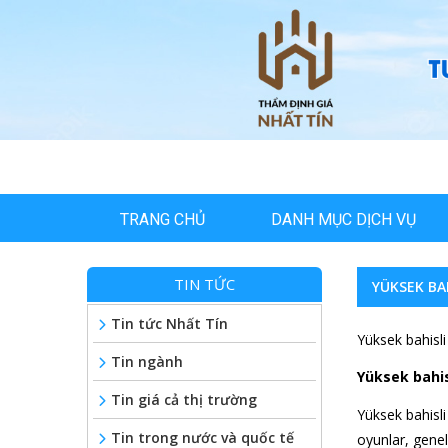
TRANG CHỦ
DANH MỤC DỊCH VỤ
TIN TỨC
YÜKSEK BA
Tin tức Nhất Tín
Yüksek bahisli
Tin ngành
Yüksek bahis
Tin giá cả thị trường
Yüksek bahisli
Tin trong nước và quốc tế
oyunlar, genel