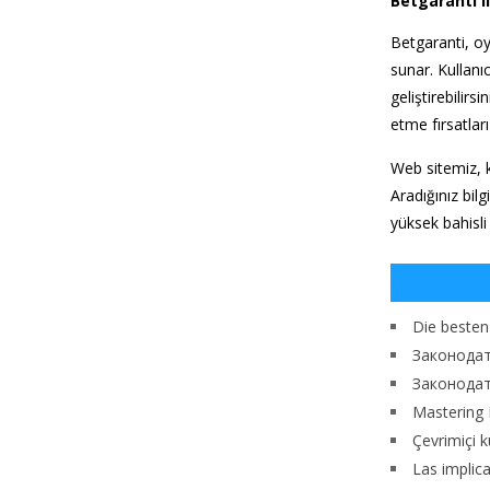
Betgaranti il
Betgaranti, oy
sunar. Kullanıc
geliştirebilir
etme fırsatlar
Web sitemiz, ku
Aradığınız bilgi
yüksek bahisli
Die besten
Законодат
Законодат
Mastering 
Çevrimiçi 
Las implic