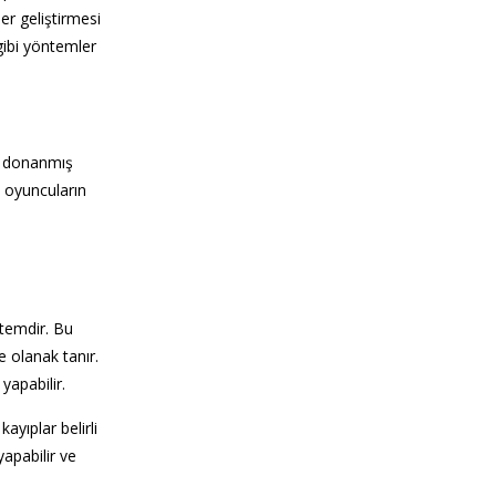
er geliştirmesi
ibi yöntemler
le donanmış
, oyuncuların
stemdir. Bu
e olanak tanır.
yapabilir.
ayıplar belirli
yapabilir ve