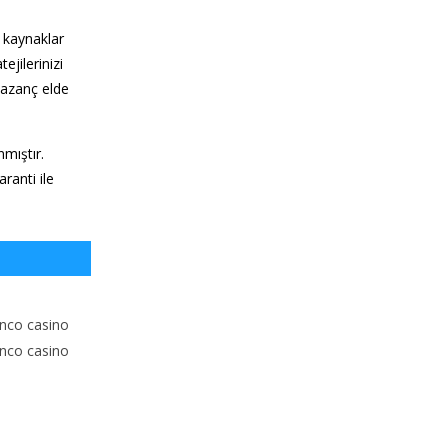
ı kaynaklar
ejilerinizi
 kazanç elde
nmıştır.
aranti ile
nco casino
nco casino