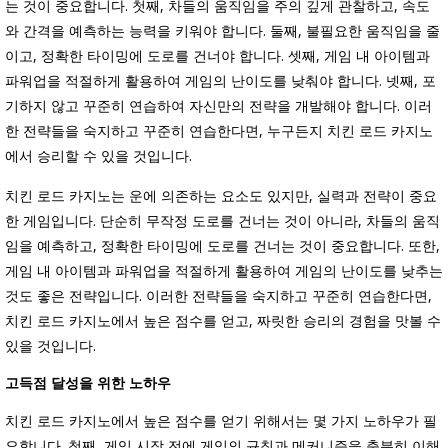
는 것이 중요합니다. 첫째, 차들의 움직임을 주의 깊게 관찰하고, 속도
와 간격을 예측하는 능력을 키워야 합니다. 둘째, 불필요한 움직임을 줄
이고, 정확한 타이밍에 도로를 건너야 합니다. 셋째, 게임 내 아이템과
파워업을 적절하게 활용하여 게임의 난이도를 낮춰야 합니다. 넷째, 포
기하지 않고 꾸준히 연습하여 자신만의 전략을 개발해야 합니다. 이러
한 전략들을 숙지하고 꾸준히 연습한다면, 누구든지 치킨 로드 카지노
에서 승리할 수 있을 것입니다.
치킨 로드 카지노는 운에 의존하는 요소도 있지만, 실력과 전략이 중요
한 게임입니다. 단순히 무작정 도로를 건너는 것이 아니라, 차들의 움직
임을 예측하고, 정확한 타이밍에 도로를 건너는 것이 중요합니다. 또한,
게임 내 아이템과 파워업을 적절하게 활용하여 게임의 난이도를 낮추는
것도 좋은 전략입니다. 이러한 전략들을 숙지하고 꾸준히 연습한다면,
치킨 로드 카지노에서 높은 점수를 얻고, 짜릿한 승리의 경험을 맛볼 수
있을 것입니다.
고득점 달성을 위한 노하우
치킨 로드 카지노에서 높은 점수를 얻기 위해서는 몇 가지 노하우가 필
요합니다. 첫째, 게임 시작 전에 게임의 규칙과 메커니즘을 충분히 이해