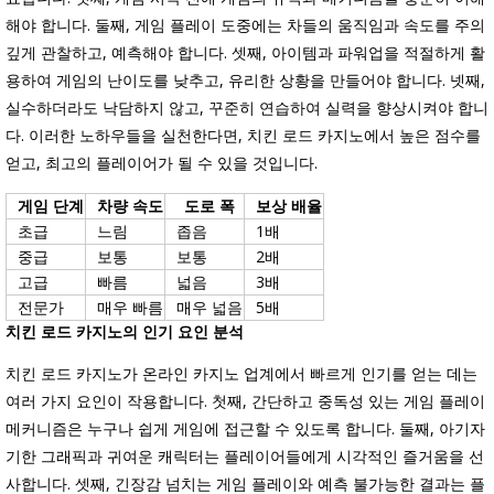
해야 합니다. 둘째, 게임 플레이 도중에는 차들의 움직임과 속도를 주의
깊게 관찰하고, 예측해야 합니다. 셋째, 아이템과 파워업을 적절하게 활
용하여 게임의 난이도를 낮추고, 유리한 상황을 만들어야 합니다. 넷째,
실수하더라도 낙담하지 않고, 꾸준히 연습하여 실력을 향상시켜야 합니
다. 이러한 노하우들을 실천한다면, 치킨 로드 카지노에서 높은 점수를
얻고, 최고의 플레이어가 될 수 있을 것입니다.
게임 단계
차량 속도
도로 폭
보상 배율
초급
느림
좁음
1배
중급
보통
보통
2배
고급
빠름
넓음
3배
전문가
매우 빠름
매우 넓음
5배
치킨 로드 카지노의 인기 요인 분석
치킨 로드 카지노가 온라인 카지노 업계에서 빠르게 인기를 얻는 데는
여러 가지 요인이 작용합니다. 첫째, 간단하고 중독성 있는 게임 플레이
메커니즘은 누구나 쉽게 게임에 접근할 수 있도록 합니다. 둘째, 아기자
기한 그래픽과 귀여운 캐릭터는 플레이어들에게 시각적인 즐거움을 선
사합니다. 셋째, 긴장감 넘치는 게임 플레이와 예측 불가능한 결과는 플