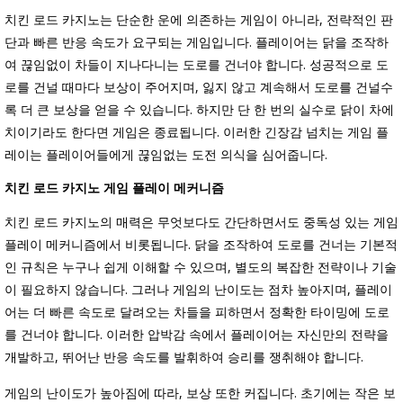
치킨 로드 카지노는 단순한 운에 의존하는 게임이 아니라, 전략적인 판
단과 빠른 반응 속도가 요구되는 게임입니다. 플레이어는 닭을 조작하
여 끊임없이 차들이 지나다니는 도로를 건너야 합니다. 성공적으로 도
로를 건널 때마다 보상이 주어지며, 잃지 않고 계속해서 도로를 건널수
록 더 큰 보상을 얻을 수 있습니다. 하지만 단 한 번의 실수로 닭이 차에
치이기라도 한다면 게임은 종료됩니다. 이러한 긴장감 넘치는 게임 플
레이는 플레이어들에게 끊임없는 도전 의식을 심어줍니다.
치킨 로드 카지노 게임 플레이 메커니즘
치킨 로드 카지노의 매력은 무엇보다도 간단하면서도 중독성 있는 게임
플레이 메커니즘에서 비롯됩니다. 닭을 조작하여 도로를 건너는 기본적
인 규칙은 누구나 쉽게 이해할 수 있으며, 별도의 복잡한 전략이나 기술
이 필요하지 않습니다. 그러나 게임의 난이도는 점차 높아지며, 플레이
어는 더 빠른 속도로 달려오는 차들을 피하면서 정확한 타이밍에 도로
를 건너야 합니다. 이러한 압박감 속에서 플레이어는 자신만의 전략을
개발하고, 뛰어난 반응 속도를 발휘하여 승리를 쟁취해야 합니다.
게임의 난이도가 높아짐에 따라, 보상 또한 커집니다. 초기에는 작은 보