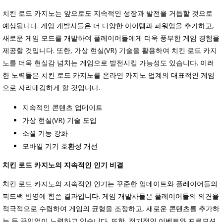
치킨 로드 카지노는 앞으로도 지속적인 성장과 발전을 거듭할 것으로
예상됩니다. 게임 개발사들은 더 다양한 아이템과 파워업을 추가하고,
새로운 게임 모드를 개발하여 플레이어들에게 더욱 풍부한 게임 경험을
제공할 것입니다. 또한, 가상 현실(VR) 기술을 활용하여 치킨 로드 카지
노를 더욱 현실감 넘치는 게임으로 발전시킬 가능성도 있습니다. 이러
한 노력들은 치킨 로드 카지노를 온라인 카지노 업계의 대표적인 게임
으로 자리매김하게 할 것입니다.
지속적인 콘텐츠 업데이트
가상 현실(VR) 기술 도입
소셜 기능 강화
모바일 기기 호환성 개선
치킨 로드 카지노의 지속적인 인기 비결
치킨 로드 카지노의 지속적인 인기는 꾸준한 업데이트와 플레이어들의
피드백 반영에 힘쓴 결과입니다. 게임 개발사들은 플레이어들의 의견을
적극적으로 수렴하여 게임의 균형을 조정하고, 새로운 콘텐츠를 추가하
는 등 끊임없이 노력하고 있습니다. 또한, 정기적인 이벤트와 프로모션