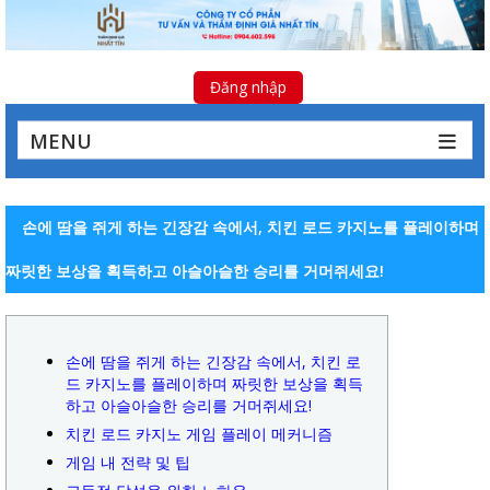
Đăng nhập
MENU
손에 땀을 쥐게 하는 긴장감 속에서, 치킨 로드 카지노를 플레이하며
짜릿한 보상을 획득하고 아슬아슬한 승리를 거머쥐세요!
손에 땀을 쥐게 하는 긴장감 속에서, 치킨 로
드 카지노를 플레이하며 짜릿한 보상을 획득
하고 아슬아슬한 승리를 거머쥐세요!
치킨 로드 카지노 게임 플레이 메커니즘
게임 내 전략 및 팁