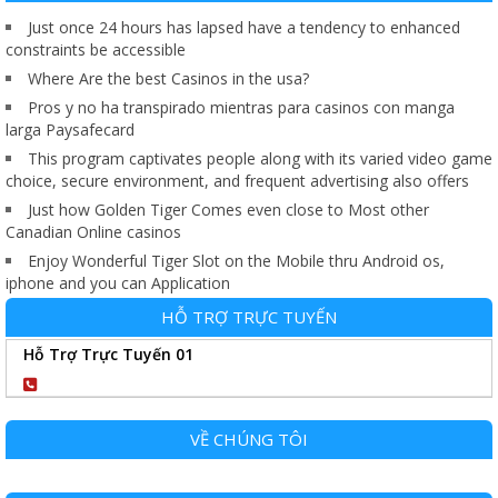
Just once 24 hours has lapsed have a tendency to enhanced
constraints be accessible
Where Are the best Casinos in the usa?
Pros y no ha transpirado mientras para casinos con manga
larga Paysafecard
This program captivates people along with its varied video game
choice, secure environment, and frequent advertising also offers
Just how Golden Tiger Comes even close to Most other
Canadian Online casinos
Enjoy Wonderful Tiger Slot on the Mobile thru Android os,
iphone and you can Application
HỖ TRỢ TRỰC TUYẾN
Hỗ Trợ Trực Tuyến 01
0904102989
VỀ CHÚNG TÔI