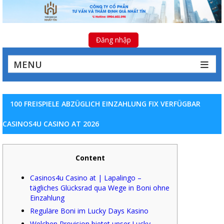
Đăng nhập
MENU
100 FREISPIELE ABZÜGLICH EINZAHLUNG FIX VERFÜGBAR
CASINOS4U CASINO AT 2026
Content
Casinos4u Casino at | Lapalingo –
tägliches Glücksrad qua Wege in Boni ohne
Einzahlung
Reguläre Boni im Lucky Days Kasino
Welchen Provision bietet unser Lucky