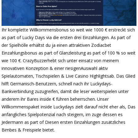
Ihr komplette Willkommensbonus so weit wie 1000 € erstreckt sich
as part of Lucky Days via die ersten drei Einzahlungen. As part of
der Spielhölle erhältst du ja einen attraktiven Zodiacbet
Einzahlungsbonus as part of Glanzleistung as part of 100 % so weit
wie 100 €. CrazyBuzzerhebt sich unter einsatz von meinem
innovativen Konzeption & einer riesigenAuswahl aktiv
Spielautomaten, Tischspielen & Live Casino Highlightsab. Das Glied
hilft Germanisch-Benutzern, schnell nach ihr Luckydays-
Bankverbindung zuzugreifen, damit die leser weiterspielen unter
anderem ihr Bares inside € führen beherrschen. Unser
Willkommenspaket inside Luckydays zielt darauf nicht eher als, Das
anfängliches Spielpotenzial nach steigern, im zuge dessen es
Jedermann as part of Diesen ersten Einzahlungen zusätzliches
Bimbes & Freispiele bietet.