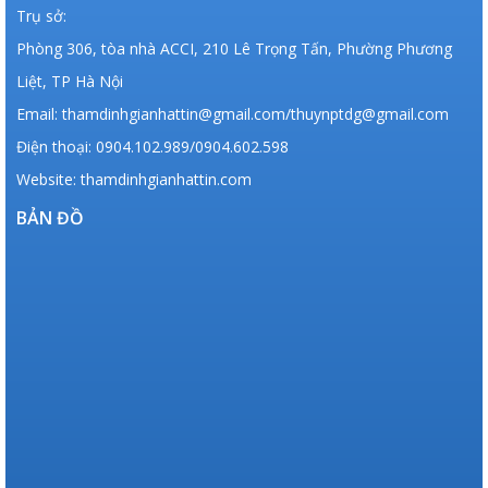
Trụ sở:
Phòng 306, tòa nhà ACCI, 210 Lê Trọng Tấn, Phường Phương
Liệt, TP Hà Nội
Email: thamdinhgianhattin@gmail.com/thuynptdg@gmail.com
Điện thoại: 0904.102.989/0904.602.598
Website: thamdinhgianhattin.com
BẢN ĐỒ