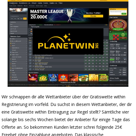
Wir schnappen dir alle Wettanbieter über der Gratiswette within
Registrierung im vorfeld. Du suchst in diesem Wettanbieter, der dir
eine Gratiswette within Eintragung zur Regel stellt? Sämtliche vier
solange bis sechs Wochen bietet der Anbieter für einige Tage das
Offerte an. So bekommen Kunden letzter schrei folgende 25€
Freebet ohne Einzahlung angeboten. Das klassische