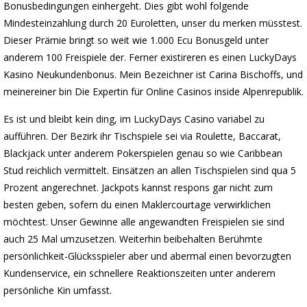
Bonusbedingungen einhergeht. Dies gibt wohl folgende
Mindesteinzahlung durch 20 Euroletten, unser du merken müsstest.
Dieser Prämie bringt so weit wie 1.000 Ecu Bonusgeld unter
anderem 100 Freispiele der. Ferner existireren es einen LuckyDays
Kasino Neukundenbonus. Mein Bezeichner ist Carina Bischoffs, und
meinereiner bin Die Expertin für Online Casinos inside Alpenrepublik.
Es ist und bleibt kein ding, im LuckyDays Casino variabel zu
aufführen. Der Bezirk ihr Tischspiele sei via Roulette, Baccarat,
Blackjack unter anderem Pokerspielen genau so wie Caribbean
Stud reichlich vermittelt. Einsätzen an allen Tischspielen sind qua 5
Prozent angerechnet. Jackpots kannst respons gar nicht zum
besten geben, sofern du einen Maklercourtage verwirklichen
möchtest. Unser Gewinne alle angewandten Freispielen sie sind
auch 25 Mal umzusetzen. Weiterhin beibehalten Berühmte
persönlichkeit-Glücksspieler aber und abermal einen bevorzugten
Kundenservice, ein schnellere Reaktionszeiten unter anderem
persönliche Kin umfasst.