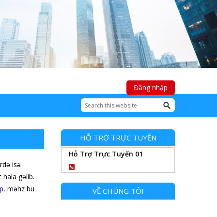
Đăng nhập
HỖ TRỢ TRỰC TUYẾN
Hỗ Trợ Trực Tuyến 01
0904102989
rdə isə
 hala gəlib.
p
, məhz bu
VỀ CHÚNG TÔI