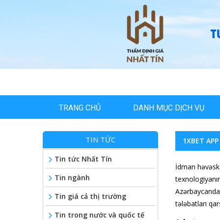
TRANG CHỦ
DANH MỤC DỊCH VỤ
TIN TỨC
1XBET APP
Tin tức Nhất Tín
İdman həvəskar
Tin ngành
texnologiyanın 
Azərbaycanda 
Tin giá cả thị trường
tələbatları qar
Tin trong nước và quốc tế