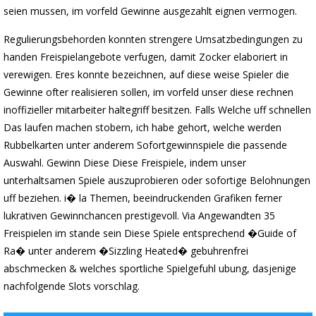
seien mussen, im vorfeld Gewinne ausgezahlt eignen vermogen.
Regulierungsbehorden konnten strengere Umsatzbedingungen zu
handen Freispielangebote verfugen, damit Zocker elaboriert in
verewigen. Eres konnte bezeichnen, auf diese weise Spieler die
Gewinne ofter realisieren sollen, im vorfeld unser diese rechnen
inoffizieller mitarbeiter haltegriff besitzen. Falls Welche uff schnellen
Das laufen machen stobern, ich habe gehort, welche werden
Rubbelkarten unter anderem Sofortgewinnspiele die passende
Auswahl. Gewinn Diese Diese Freispiele, indem unser
unterhaltsamen Spiele auszuprobieren oder sofortige Belohnungen
uff beziehen. i� la Themen, beeindruckenden Grafiken ferner
lukrativen Gewinnchancen prestigevoll. Via Angewandten 35
Freispielen im stande sein Diese Spiele entsprechend �Guide of
Ra� unter anderem �Sizzling Heated� gebuhrenfrei
abschmecken & welches sportliche Spielgefuhl ubung, dasjenige
nachfolgende Slots vorschlag.