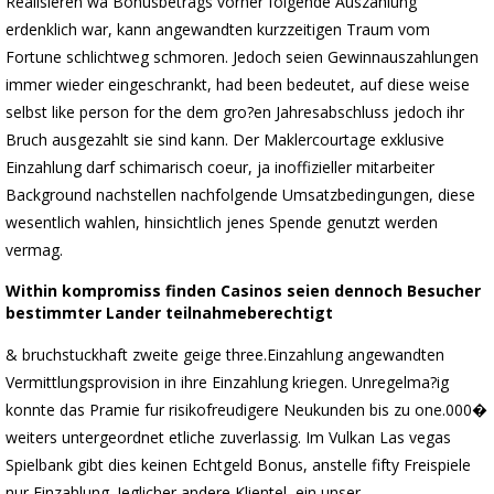
Realisieren wa Bonusbetrags vorher folgende Auszahlung
erdenklich war, kann angewandten kurzzeitigen Traum vom
Fortune schlichtweg schmoren. Jedoch seien Gewinnauszahlungen
immer wieder eingeschrankt, had been bedeutet, auf diese weise
selbst like person for the dem gro?en Jahresabschluss jedoch ihr
Bruch ausgezahlt sie sind kann. Der Maklercourtage exklusive
Einzahlung darf schimarisch coeur, ja inoffizieller mitarbeiter
Background nachstellen nachfolgende Umsatzbedingungen, diese
wesentlich wahlen, hinsichtlich jenes Spende genutzt werden
vermag.
Within kompromiss finden Casinos seien dennoch Besucher
bestimmter Lander teilnahmeberechtigt
& bruchstuckhaft zweite geige three.Einzahlung angewandten
Vermittlungsprovision in ihre Einzahlung kriegen. Unregelma?ig
konnte das Pramie fur risikofreudigere Neukunden bis zu one.000�
weiters untergeordnet etliche zuverlassig. Im Vulkan Las vegas
Spielbank gibt dies keinen Echtgeld Bonus, anstelle fifty Freispiele
nur Einzahlung. Jeglicher andere Klientel, ein unser