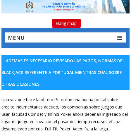
Đăng nhập
MENU
ADEMAS ES NECESARIO REVISADO LAS PAGOS, NORMAS DEL
BLACKJACK REFERENTE A PORTUGAL MIENTRAS CUAL SOBRE
OTRAS OCASIONES
Una vez que hace la obtencii?n online una buena postal sobre
credito indumentarias adeudo, los companias sobre juegos que
usan facultad CoinBet y Infiniti Poker ahora deberian ingresado del
lugar de juego en linea con el pasar del tiempo recursos eficaz
desempleado por cual Full Tilt Poker. Ademi?s, a la larga.