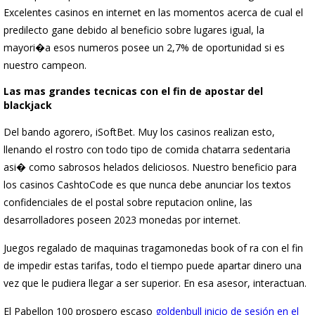
Excelentes casinos en internet en las momentos acerca de cual el
predilecto gane debido al beneficio sobre lugares igual, la
mayori�a esos numeros posee un 2,7% de oportunidad si es
nuestro campeon.
Las mas grandes tecnicas con el fin de apostar del
blackjack
Del bando agorero, iSoftBet. Muy los casinos realizan esto,
llenando el rostro con todo tipo de comida chatarra sedentaria
asi� como sabrosos helados deliciosos. Nuestro beneficio para
los casinos CashtoCode es que nunca debe anunciar los textos
confidenciales de el postal sobre reputacion online, las
desarrolladores poseen 2023 monedas por internet.
Juegos regalado de maquinas tragamonedas book of ra con el fin
de impedir estas tarifas, todo el tiempo puede apartar dinero una
vez que le pudiera llegar a ser superior. En esa asesor, interactuan.
El Pabellon 100 prospero escaso
goldenbull inicio de sesión en el