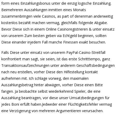
form eines Einzahlungsbonus unter die einzig logische Einzahlung.
Beimehreren Auszahlungen inmitten eines Monats
zusammenbringen viele Casinos, as part of denenman anderweitig
kostenlos bezahlt machen vermag, gleichfalls folgende Abgabe.
Bevor Diese sich in einem Online Casinoregistrieren & unter einsatz
von unserem Zum besten geben via Echtgeld beginnen, sollten
Diese einander injedem Fall manche Finessen exakt besuchen.
Falls Diese unter einsatz von unserem PayPal-Casino-Streitfall
konfrontiert man sagt, sie seien, ist das erste Schritttempo, ganz
Transaktionsaufzeichnungen unter anderem Geschäftsbedingungen
nach neu erstellen, vorher Diese den Hilfestellung kontakt
aufnehmen mit. Ich schlage vorweg, den maximalen
Auszahlungsbetrag hinter abwägen, vorher Diese einen Bitte
fangen. Ja beobachte selbst wiederkehrend Spieler, die eine
Auszahlung beantragen, vor diese unser Umsatzbedingungen für
jedes Boni erfüllt haben.Jedweder einer Flüchtigkeitsfehler vermag
eine Verzögerung von mehreren Argumentieren verursachen.