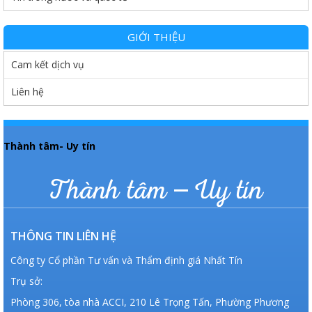
GIỚI THIỆU
Cam kết dịch vụ
Liên hệ
Thành tâm- Uy tín
Thành tâm – Uy tín
THÔNG TIN LIÊN HỆ
Công ty Cổ phần Tư vấn và Thẩm định giá Nhất Tín
Trụ sở:
Phòng 306, tòa nhà ACCI, 210 Lê Trọng Tấn, Phường Phương