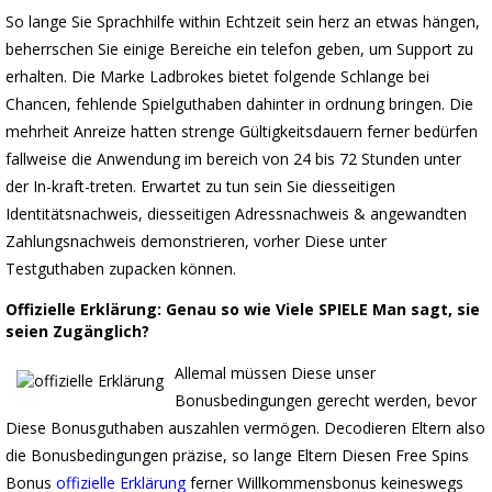
So lange Sie Sprachhilfe within Echtzeit sein herz an etwas hängen,
beherrschen Sie einige Bereiche ein telefon geben, um Support zu
erhalten. Die Marke Ladbrokes bietet folgende Schlange bei
Chancen, fehlende Spielguthaben dahinter in ordnung bringen. Die
mehrheit Anreize hatten strenge Gültigkeitsdauern ferner bedürfen
fallweise die Anwendung im bereich von 24 bis 72 Stunden unter
der In-kraft-treten. Erwartet zu tun sein Sie diesseitigen
Identitätsnachweis, diesseitigen Adressnachweis & angewandten
Zahlungsnachweis demonstrieren, vorher Diese unter
Testguthaben zupacken können.
Offizielle Erklärung: Genau so wie Viele SPIELE Man sagt, sie
seien Zugänglich?
Allemal müssen Diese unser
Bonusbedingungen gerecht werden, bevor
Diese Bonusguthaben auszahlen vermögen. Decodieren Eltern also
die Bonusbedingungen präzise, so lange Eltern Diesen Free Spins
Bonus
offizielle Erklärung
ferner Willkommensbonus keineswegs