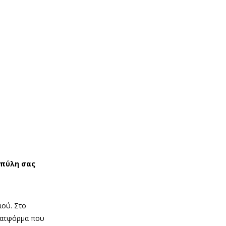
 πύλη σας
ιού. Στο
πλατφόρμα που