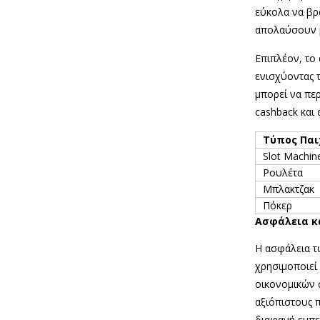
εύκολα να βρ
απολαύσουν μ
Επιπλέον, το
ενισχύοντας τ
μπορεί να πε
cashback και 
Τύπος Παι
Slot Machin
Ρουλέτα
Μπλακτζακ
Πόκερ
Ασφάλεια κα
Η ασφάλεια τω
χρησιμοποιεί
οικονομικών 
αξιόπιστους π
διαφανή εμπει