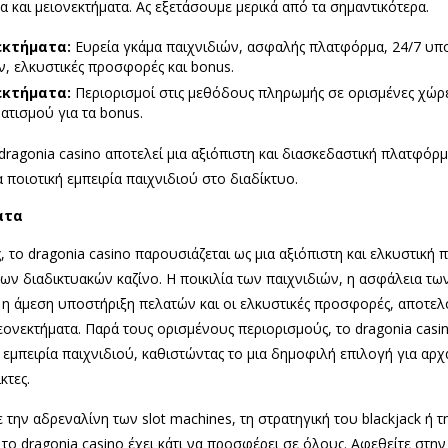
 και μειονεκτήματα. Ας εξετάσουμε μερικά από τα σημαντικότερα.
εκτήματα:
Ευρεία γκάμα παιχνιδιών, ασφαλής πλατφόρμα, 24/7 υπ
, ελκυστικές προσφορές και bonus.
εκτήματα:
Περιορισμοί στις μεθόδους πληρωμής σε ορισμένες χώρε
ατισμού για τα bonus.
dragonia casino αποτελεί μια αξιόπιστη και διασκεδαστική πλατφόρ
 ποιοτική εμπειρία παιχνιδιού στο διαδίκτυο.
ατα
 το dragonia casino παρουσιάζεται ως μια αξιόπιστη και ελκυστική
των διαδικτυακών καζίνο. Η ποικιλία των παιχνιδιών, η ασφάλεια τω
η άμεση υποστήριξη πελατών και οι ελκυστικές προσφορές, αποτε
εονεκτήματα. Παρά τους ορισμένους περιορισμούς, το dragonia cas
ή εμπειρία παιχνιδιού, καθιστώντας το μια δημοφιλή επιλογή για αρχ
κτες.
ε την αδρεναλίνη των slot machines, τη στρατηγική του blackjack ή 
 το dragonia casino έχει κάτι να προσφέρει σε όλους. Αφεθείτε στην