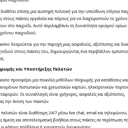
ιαθέτει επίσης μια αυστηρή πολιτική για την υπεύθυνη επίγεια παιχ
στους παίκτες εργαλεία και πόρους για να διαχειριστούν το χρόνο 
υν στο παιχνίδι. Αυτό περιλαμβάνει τη δυνατότητα ορισμού ορίων
 χρόνου παιχνιδιού.
asino δεσμεύεται για την παροχή μιας ασφαλούς, αξιόπιστης και δια
ιχνιδιού στους παίκτες του, δημιουργώντας ένα περιβάλλον εμπιστο
ς.
ηρωμής και Υποστήριξης Πελατών
asino προσφέρει μια ποικιλία μεθόδων πληρωμής για καταθέσεις και
νομένων πιστωτικών και χρεωστικών καρτών, ηλεκτρονικών πορτο
ταφορών. Οι συναλλαγές είναι γρήγορες, ασφαλείς και αξιόπιστες,
ας την άνεση των παικτών.
πελατών είναι διαθέσιμη 24/7 μέσω live chat, email και τηλεφώνου,
 άμεση και αποτελεσματική βοήθεια στους παίκτες σε περίπτωση π
υν κάποιο πρόβλημα ή χρειαστούν διευκρινίσεις.