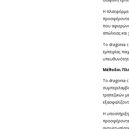
Η πλατφόρμα δ
προσφέροντας 
που αφιερώνο
απώλειας και
Το dragonia c
εμπειρίας πα
υπευθυνότητα
Μέθοδοι Πλ
Το dragonia c
συμπεριλαμβα
τραπεζικών με
εξασφαλίζοντ
Η υποστήριξη 
προσφέροντας
αντιμετωπίσο