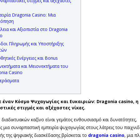
ναρπαστικές στιγμές και αξέχαστες
ειρία Dragonia Casino: Μια
κόπηση
εια και Αξιοπιστία στο Dragonia
no
δοι Πληρωμής και Υποστήριξης
τών
ητικές Ενέργειες και Bonus
νεκτήματα και Μειονεκτήματα του
nia Casino
εράσματα
έναν Κόσμο Ψυχαγωγίας και Ευκαιριών: Dragonia casino, η
τικές στιγμές και αξέχαστες νίκες.
 διαδικτυακών καζίνο είναι γεμάτος ενθουσιασμό και δυνατότητες,
 μια συναρπαστική εμπειρία ψυχαγωγίας στους λάτρεις του παιχνιδ
τής της ψηφιακής διασκέδασης βρίσκεται το
dragonia casino
, μια 