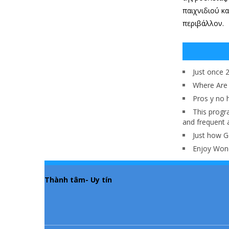
παιχνιδιού κα
περιβάλλον.
Just once 
Where Are 
Pros y no 
This progr
and frequent a
Just how G
Enjoy Wond
Thành tâm- Uy tín