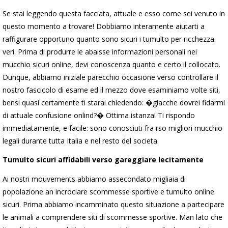
Se stai leggendo questa facciata, attuale e esso come sei venuto in
questo momento a trovare! Dobbiamo interamente aiutarti a
raffigurare opportuno quanto sono sicuri i tumulto per ricchezza
veri. Prima di produrre le abaisse informazioni personali nei
mucchio sicuri online, devi conoscenza quanto e certo il collocato.
Dunque, abbiamo iniziale parecchio occasione verso controllare il
nostro fascicolo di esame ed il mezzo dove esaminiamo volte siti,
bensi quasi certamente ti starai chiedendo: �giacche dovrei fidarmi
di attuale confusione onlind?� Ottima istanza! Ti rispondo
immediatamente, e facile: sono conosciuti fra rso migliori mucchio
legali durante tutta Italia e nel resto del societa.
Tumulto sicuri affidabili verso gareggiare lecitamente
Ai nostri mouvements abbiamo assecondato migliaia di
popolazione an incrociare scommesse sportive e tumulto online
sicuri. Prima abbiamo incamminato questo situazione a partecipare
le animali a comprendere siti di scommesse sportive. Man lato che