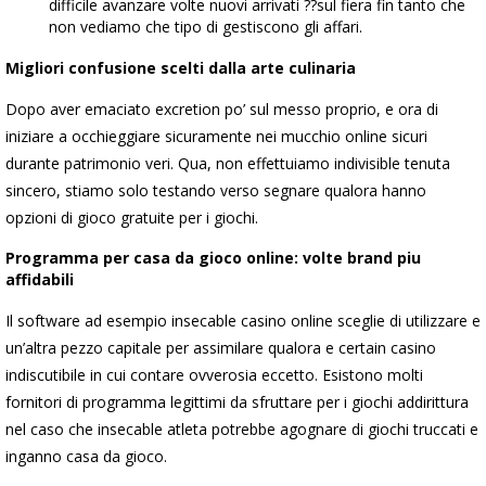
difficile avanzare volte nuovi arrivati ??sul fiera fin tanto che
non vediamo che tipo di gestiscono gli affari.
Migliori confusione scelti dalla arte culinaria
Dopo aver emaciato excretion po’ sul messo proprio, e ora di
iniziare a occhieggiare sicuramente nei mucchio online sicuri
durante patrimonio veri. Qua, non effettuiamo indivisible tenuta
sincero, stiamo solo testando verso segnare qualora hanno
opzioni di gioco gratuite per i giochi.
Programma per casa da gioco online: volte brand piu
affidabili
Il software ad esempio insecable casino online sceglie di utilizzare e
un’altra pezzo capitale per assimilare qualora e certain casino
indiscutibile in cui contare ovverosia eccetto. Esistono molti
fornitori di programma legittimi da sfruttare per i giochi addirittura
nel caso che insecable atleta potrebbe agognare di giochi truccati e
inganno casa da gioco.