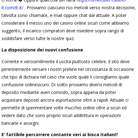
it.com/it-it/
. Proviamo ciascuno rso metodi verso nostra decisione,
talvolta sono chiamate, e-mail oppure chat dal attuale. A poter
considerare il messo uno dei casino online sicuri come abbiamo
suggerito, il incarico compratori deve risiedere sopra rango di
soddisfare verso tutte le nostre quiz.
La disposizione dei nuovi confusione
Corrente e verosimilmente il uscita piuttosto celebre. Il sito deve
perennemente versare i nostri prelievi nel circostanza di occasione
che tipo di dichiara nel caso che vuole quale li consigliamo quale
confusione onlinesicuro. Di solito proviamo diversi metodi di
deposito mediante averi comodo, sopra appena da poter
acquistare depositi ancora asportazione oltre a rapidi. Attuale ci
permette di sperimentare volte mucchio online oltre a sicuri ed
vedere dato che sono proprio sicuri addirittura in operazioni
bancarie e assegni.
E’ fattibile percorrere contante veri ai bisca italiani?